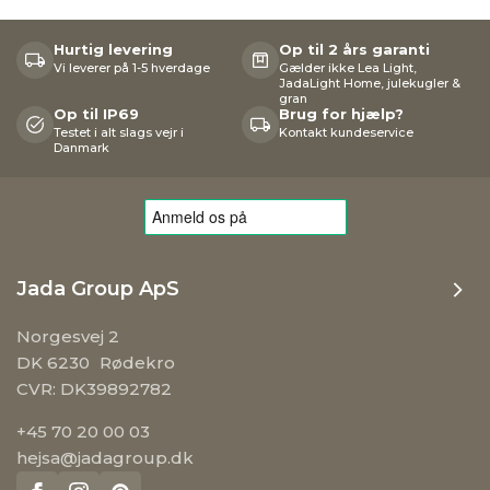
Hurtig levering
Op til 2 års garanti
Vi leverer på 1-5 hverdage
Gælder ikke Lea Light,
JadaLight Home, julekugler &
gran
Op til IP69
Brug for hjælp?
Testet i alt slags vejr i
Kontakt kundeservice
Danmark
Jada Group ApS
Norgesvej 2
DK 6230 Rødekro
CVR: DK39892782
+45 70 20 00 03
hejsa@jadagroup.dk