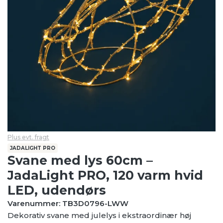
Plus evt. fragt
JADALIGHT PRO
Svane med lys 60cm –
JadaLight PRO, 120 varm hvid
LED, udendørs
Varenummer: TB3D0796-LWW
Dekorativ svane med julelys i ekstraordinær høj