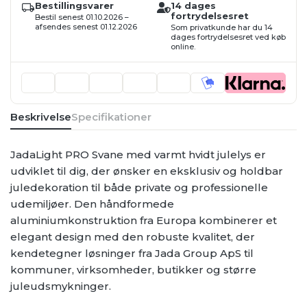
-
Bestillingsvarer
14 dages
JadaLight
fortrydelsesret
Bestil senest 01.10.2026 –
PRO,
afsendes senest 01.12.2026
Som privatkunde har du 14
120
dages fortrydelsesret ved køb
varm
online.
hvid
LED,
udendørs
antal
Beskrivelse
Specifikationer
JadaLight PRO Svane med varmt hvidt julelys er
udviklet til dig, der ønsker en eksklusiv og holdbar
juledekoration til både private og professionelle
udemiljøer. Den håndformede
aluminiumkonstruktion fra Europa kombinerer et
elegant design med den robuste kvalitet, der
kendetegner løsninger fra Jada Group ApS til
kommuner, virksomheder, butikker og større
juleudsmykninger.