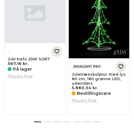
24V trafo 25W SORT
567,16
kr.
JADALIGHT PRO
På lager
Juletræsskulptur med lys
Plus evt. fragt
80 cm, 180 grønne LED,
udendørs
5.880,34
kr.
Bestillingsvare
Plus evt. fragt