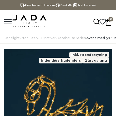
Hurtig levering: 1 - 5 hverdage
Fragt fra 50,-
Op til 2 års garanti
0
Jadalight
•
Produkter
•
Jul
•
Motiver
•
Decohouse Serien
•
Svane med lys 60c
Inkl. strømforsyning
Indendørs & udendørs
2 års garanti