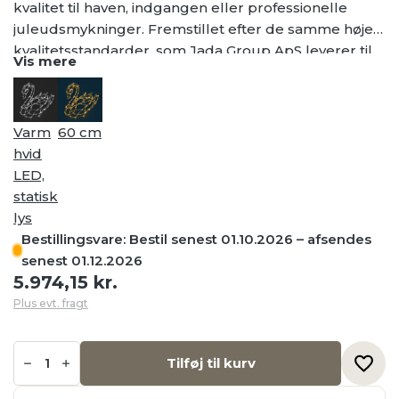
kvalitet til haven, indgangen eller professionelle
juleudsmykninger. Fremstillet efter de samme høje
kvalitetsstandarder, som Jada Group ApS leverer til
Vis mere
erhvervskunder i stor skala.
Varm
60 cm
hvid
LED,
statisk
lys
Bestillingsvare: Bestil senest 01.10.2026 – afsendes
senest 01.12.2026
5.974,15
kr.
Plus evt. fragt
Svane
med
Tilføj til kurv
lys
60cm