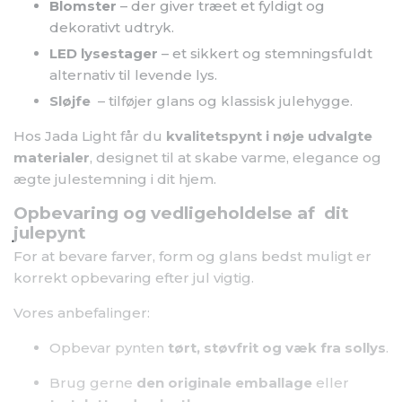
Blomster
– der giver træet et fyldigt og
dekorativt udtryk.
LED lysestager
– et sikkert og stemningsfuldt
alternativ til levende lys.
Sløjfe
– tilføjer glans og klassisk julehygge.
Hos Jada Light får du
kvalitetspynt i nøje udvalgte
materialer
, designet til at skabe varme, elegance og
ægte julestemning i dit hjem.
Opbevaring og vedligeholdelse af dit
julepynt
For at bevare farver, form og glans bedst muligt er
korrekt opbevaring efter jul vigtig.
Vores anbefalinger:
Opbevar pynten
tørt, støvfrit og væk fra sollys
.
Brug gerne
den originale emballage
eller