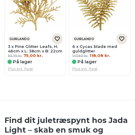
GUIRLANDO
GUIRLANDO
3 x Pine Glitter Leafs, H:
6 x Cycas blade med
46cm x L: 38cm x B: 22cm
guldglitter
Den
Den
Den
Den
75,00
kr.
118,08
kr.
93,75
kr.
147,60
kr.
oprindelige
aktuelle
oprindelige
aktuelle
På lager
På lager
pris
pris
pris
pris
var:
er:
var:
er:
Plus evt. fragt
Plus evt. fragt
93,75 kr..
75,00 kr..
147,60 kr..
118,08 kr..
Find dit juletræspynt hos Jada
Light – skab en smuk og