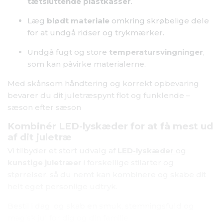
tætsluttende plastkasser
.
Læg
blødt materiale
omkring skrøbelige dele
for at undgå ridser og trykmærker.
Undgå fugt og store
temperatursvingninger
,
som kan påvirke materialerne.
Med skånsom håndtering og korrekt opbevaring
bevarer du dit juletræspynt flot og funklende –
sæson efter sæson
Kombinér LED-lyskæder for at få mest ud
af dit juletræ
Vi tilbyder et stort udvalg af
LED-lyskæder
og
kunstige juletræer
i forskellige stilarter og
størrelser, så du nemt kan kombinere og skabe dit
helt eget personlige udtryk.
Bestil i dag, og skab en smuk, stemningsfuld og
magisk jul for dig og din familie.