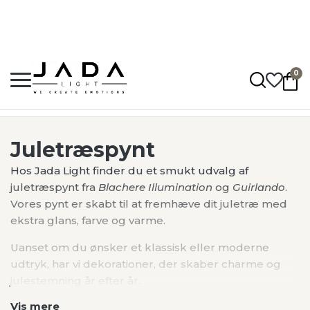
Hurtig levering: 1 - 5 hverdage
Fragt fra 50,-
Op til 2 års garanti
0
Jadalight
•
Produkter
•
Pynt
•
Juletræspynt
Juletræspynt
Hos Jada Light finder du et smukt udvalg af
juletræspynt fra
Blachere Illumination
og
Guirlando
.
Vores pynt er skabt til at fremhæve dit juletræ med
ekstra glans, farve og varme.
Uanset om du ønsker et klassisk eller moderne
udtryk, har vi dekorationer, der skaber charme og
julestemning år efter år.
Vis mere