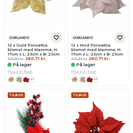
GUIRLANDO
GUIRLANDO
12 x Guld Ponsettia
12 x Hvid Ponsettia
blomst med klemme, H:
blomst med klemme, H:
17cm x L: 23cm x B: 23cm
17cm x L: 23cm x B: 23cm
Den
Den
Den
Den
260,71
kr.
260,71
kr.
325,89
kr.
325,89
kr.
oprindelige
aktuelle
oprindelige
aktuelle
På lager
På lager
pris
pris
pris
pris
var:
er:
var:
er:
Plus evt. fragt
Plus evt. fragt
325,89 kr..
260,71 kr..
325,89 kr..
260,71 kr..
+1
+1
TILBUD
TILBUD