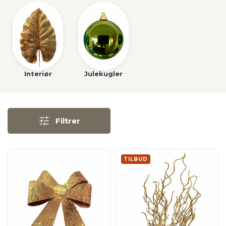
Interiør
Julekugler
Filtrer
TILBUD