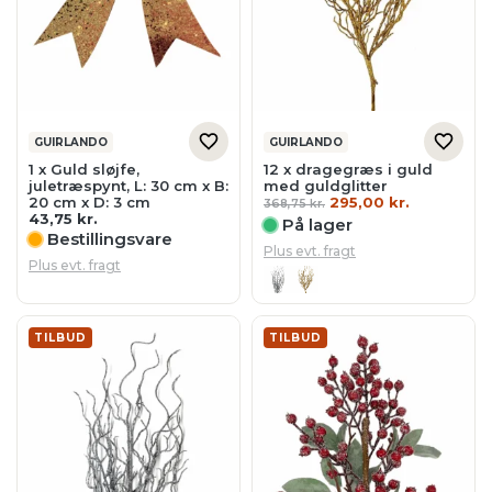
GUIRLANDO
GUIRLANDO
1 x Guld sløjfe,
12 x dragegræs i guld
juletræspynt, L: 30 cm x B:
med guldglitter
Den
Den
20 cm x D: 3 cm
295,00
kr.
368,75
kr.
oprindelige
aktuelle
43,75
kr.
På lager
pris
pris
Bestillingsvare
var:
er:
Plus evt. fragt
368,75 kr..
295,00 kr.
Plus evt. fragt
TILBUD
TILBUD