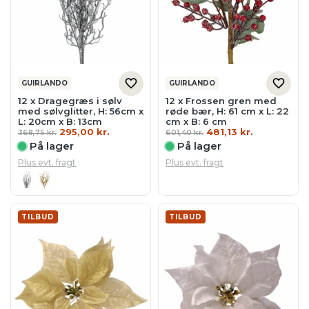
GUIRLANDO
GUIRLANDO
12 x Dragegræs i sølv
12 x Frossen gren med
med sølvglitter, H: 56cm x
røde bær, H: 61 cm x L: 22
L: 20cm x B: 13cm
cm x B: 6 cm
Den
Den
Den
Den
295,00
kr.
481,13
kr.
368,75
kr.
601,40
kr.
oprindelige
aktuelle
oprindelige
aktuelle
På lager
På lager
pris
pris
pris
pris
var:
er:
var:
er:
Plus evt. fragt
Plus evt. fragt
368,75 kr..
295,00 kr..
601,40 kr..
481,13 kr..
TILBUD
TILBUD