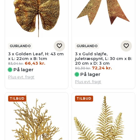
GUIRLANDO
GUIRLANDO
3 x Golden Leaf, H: 43 cm
3 x Guld sløjfe,
x L: 22cm x B: 1cm
juletræspynt, L: 30 cm x B:
Den
Den
66,43
kr.
20 cm x D: 3 cm
83,04
kr.
oprindelige
aktuelle
Den
Den
72,24
kr.
90,30
kr.
På lager
pris
pris
oprindelige
aktuelle
På lager
var:
er:
pris
pris
Plus evt. fragt
83,04 kr..
66,43 kr..
var:
er:
Plus evt. fragt
90,30 kr..
72,24 kr..
TILBUD
TILBUD