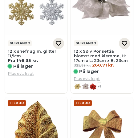
GUIRLANDO
GUIRLANDO
12 x snefnug m. glitter,
12 x Sølv Ponsettia
11,5cm
blomst med klemme, H:
Fra
146,33
kr.
17cm x L: 23cm x B: 23cm
Den
Den
260,71
kr.
På lager
325,89
kr.
oprindelige
aktuelle
På lager
pris
pris
Plus evt. fragt
var:
er:
Plus evt. fragt
325,89 kr..
260,71 kr..
+1
TILBUD
TILBUD