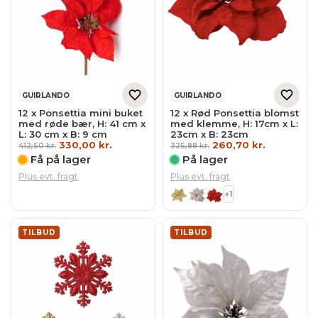
GUIRLANDO
GUIRLANDO
12 x Ponsettia mini buket
12 x Rød Ponsettia blomst
med røde bær, H: 41 cm x
med klemme, H: 17cm x L:
L: 30 cm x B: 9 cm
23cm x B: 23cm
Den
Den
Den
Den
330,00
kr.
260,70
kr.
412,50
kr.
325,88
kr.
oprindelige
aktuelle
oprindelige
aktuelle
Få på lager
På lager
pris
pris
pris
pris
var:
er:
var:
er:
Plus evt. fragt
Plus evt. fragt
412,50 kr..
330,00 kr..
325,88 kr..
260,70 kr.
+1
TILBUD
TILBUD