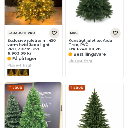
JADALIGHT PRO
MAG
Exclusive juletræ m. 450
Kunstigt juletræ, Aida
varm hvid Jada light
Tree, PVC
PRO, 210cm, PVC
Fra
1.240,00
kr.
6.903,38
kr.
Bestillingsvare
Få på lager
Plus evt. fragt
Plus evt. fragt
TILBUD
TILBUD