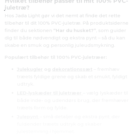
Hvilket tilbehør passer til mit 100% PVC-
juletræ?
Hos Jada Light gør vi det nemt at finde det rette
tilbehør til dit 100% PVC-juletræ. På produktsiderne
finder du sektionen
“Har du husket?”
, som guider
dig til både nødvendigt og ekstra pynt – så du kan
skabe en smuk og personlig juleudsmykning.
Populært tilbehør til 100% PVC-juletræer:
Julekugler
og
dekorationssæt
– fremhæv
træets fyldige grene og skab et smukt, fyldigt
udtryk.
LED-lyskæder til juletræer
– vælg lyskæder til
både inde- og udendørs brug, der fremhæver
træets form og fylde.
Julepynt
– små detaljer og ekstra pynt, der
fuldender træets udtryk og skaber
julestemning i hjemmet.