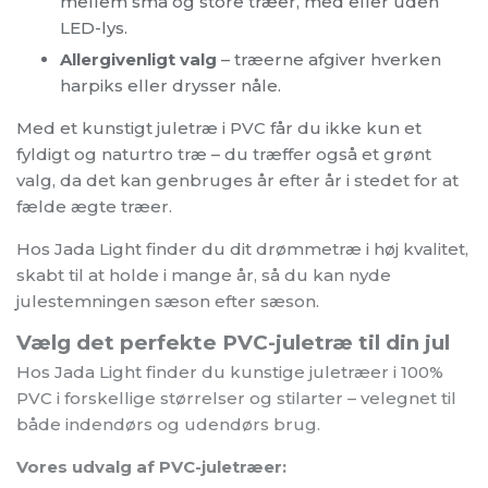
mellem små og store træer, med eller uden
LED-lys.
Allergivenligt valg
– træerne afgiver hverken
harpiks eller drysser nåle.
Med et kunstigt juletræ i PVC får du ikke kun et
fyldigt og naturtro træ – du træffer også et grønt
valg, da det kan genbruges år efter år i stedet for at
fælde ægte træer.
Hos Jada Light finder du dit drømmetræ i høj kvalitet,
skabt til at holde i mange år, så du kan nyde
julestemningen sæson efter sæson.
Vælg det perfekte PVC-juletræ til din jul
Hos Jada Light finder du kunstige juletræer i 100%
PVC i forskellige størrelser og stilarter – velegnet til
både indendørs og udendørs brug.
Vores udvalg af PVC-juletræer: