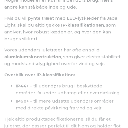
Nogle modeller er kun til indendørs brug, mens
andre kan stå både inde og ude.
Hvis du vil pynte træet med LED-lyskæder fra Jada
Light, skal du altid tjekke
IP-klassifikationen
, som
angiver, hvor robust kæden er, og hvor den kan
bruges sikkert.
Vores udendørs juletræer har ofte en solid
aluminiumskonstruktion
, som giver ekstra stabilitet
og modstandsdygtighed overfor vind og vejr.
Overblik over IP-klassifikation:
IP44+
– til udendørs brug i beskyttede
områder, fx under udhæng eller overdækning.
IP60+
– til mere udsatte udendørs områder
med direkte påvirkning fra vind og vejr.
Tjek altid produktspecifikationerne, så du får et
juletræ, der passer perfekt til dit hjem og holder flot