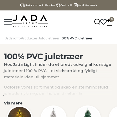
Hurtig levering: 1 - 5 hverdage
Fragt fra 50,-
Op til 2 års garanti
0
Jadalight
•
Produkter
•
Jul
•
Juletræer
•
100% PVC juletræer
100% PVC juletræer
Hos Jada Light finder du et bredt udvalg af kunstige
juletræer i 100 % PVC – et slidstærkt og fyldigt
materiale ideel til hjemmet.
Udforsk vores sortiment og skab en stemningsfuld
juleudsmykning, der holder år efter år.
Vis mere