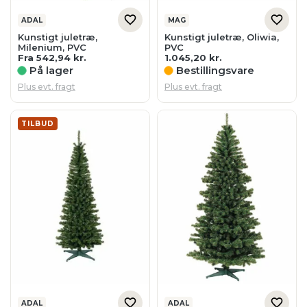
ADAL
MAG
Kunstigt juletræ,
Kunstigt juletræ, Oliwia,
Milenium, PVC
PVC
Fra
542,94
kr.
1.045,20
kr.
På lager
Bestillingsvare
Plus evt. fragt
Plus evt. fragt
TILBUD
ADAL
ADAL