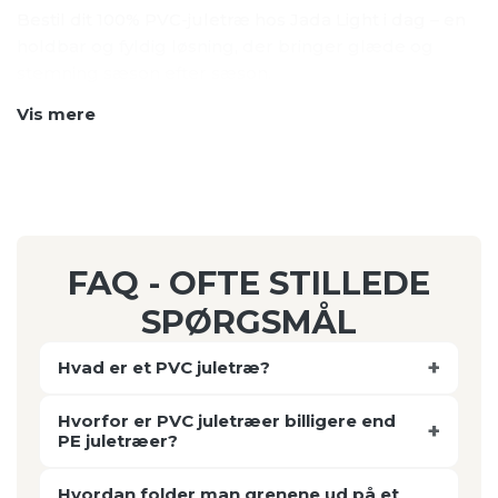
Bestil dit 100% PVC-juletræ hos Jada Light i dag – en
holdbar og fyldig løsning, der bringer glæde og
stemning sæson efter sæson.
Vis mere
FAQ - OFTE STILLEDE
SPØRGSMÅL
Hvad er et PVC juletræ?
Hvorfor er PVC juletræer billigere end
PE juletræer?
Hvordan folder man grenene ud på et