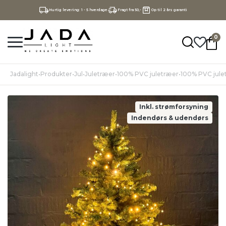
Hurtig levering: 1 - 5 hverdage
Fragt fra 50,-
Op til 2 års garanti
0
Jadalight
•
Produkter
•
Jul
•
Juletræer
•
100% PVC juletræer
•
100% PVC jule
Inkl. strømforsyning
Indendørs & udendørs