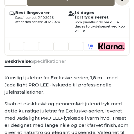
m.
350
varm
Bestillingsvarer
14 dages
hvid
fortrydelsesret
Bestil senest 01.10.2026 –
Jada
afsendes senest 01.12.2026
Som privatkunde har du 14
light
dages fortrydelsesret ved køb
PRO
online.
LED,
180cm,
PVC
antal
Beskrivelse
Specifikationer
Kunstigt juletræ fra Exclusive-serien, 1,8 m – med
Jada light PRO LED-lyskæde til professionelle
juleinstallationer.
Skab et eksklusivt og gennemført juleudtryk med
dette kunstige juletræ fra Exclusive-serien, leveret
med Jada light PRO LED-lyskæde i varm hvid. Træet
er designet med lange nåle og barkfarvet finish, som
giver et naturtro og elegant udseende. Velegnet til