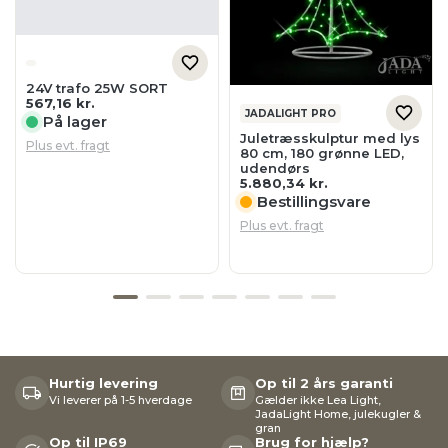
24V trafo 25W SORT
567,16
kr.
JADALIGHT PRO
På lager
Juletræsskulptur med lys
Plus evt. fragt
80 cm, 180 grønne LED,
udendørs
5.880,34
kr.
Bestillingsvare
Plus evt. fragt
Hurtig levering
Op til 2 års garanti
Vi leverer på 1-5 hverdage
Gælder ikke Lea Light,
JadaLight Home, julekugler &
gran
Op til IP69
Brug for hjælp?