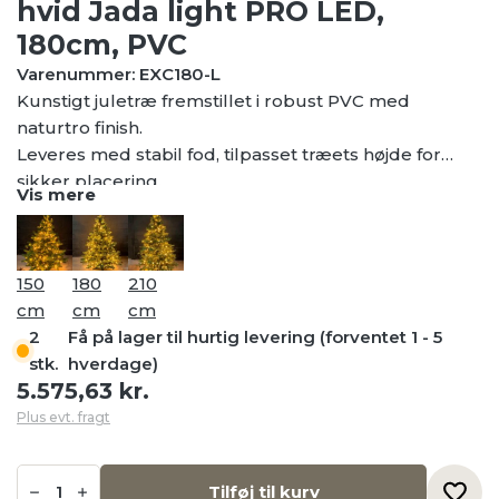
hvid Jada light PRO LED,
180cm, PVC
Varenummer: EXC180-L
Kunstigt juletræ fremstillet i robust PVC med
naturtro finish.
Leveres med stabil fod, tilpasset træets højde for
sikker placering.
Vis mere
Opbygget i flere sektioner for nem montering,
demontering og opbevaring.
Udstyret med Jada Light PRO LED-lyskæde og egnet
150
180
210
til både private og professionelle installationer inde
cm
cm
cm
og ude. 350 LED.
2
Få på lager til hurtig levering (forventet 1 - 5
stk.
hverdage)
5.575,63
kr.
Plus evt. fragt
Exclusive
juletræ
Tilføj til kurv