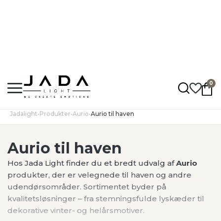
Hurtig levering: 1 - 5 hverdage
Fragt fra 50,-
Op til 2 års garanti
0
Jadalight
•
Produkter
•
Aurio
•
Aurio til haven
Aurio til haven
Hos Jada Light finder du et bredt udvalg af
Aurio
produkter, der er velegnede til haven og andre
udendørsområder. Sortimentet byder på
kvalitetsløsninger – fra stemningsfulde lyskæder til
dekorative vinter- og helårsmotiver.
Udforsk udvalget fra
Aurio
, og find den løsning, der
passer bedst til din udendørs belysning.
Vis mere