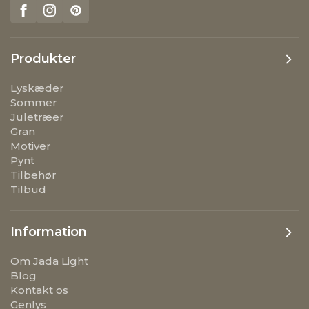
Produkter
Lyskæder
Sommer
Juletræer
Gran
Motiver
Pynt
Tilbehør
Tilbud
Information
Om Jada Light
Blog
Kontakt os
Genlys
Levering og returnering
Handelsbetingelser
Persondatapolitik
Fortryd køb