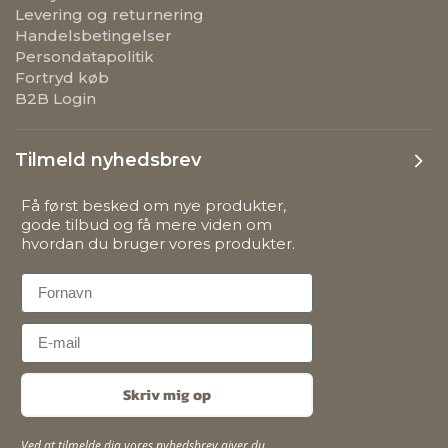
B2B Login
Tilmeld nyhedsbrev
Få først besked om nye produkter,
gode tilbud og få mere viden om
hvordan du bruger vores produkter.
First Name
Email
Skriv mig op
Ved at tilmelde dig vores nyhedsbrev giver du
samtykke til, at Jada Group må sende dig e-mails med
inspiration, nyheder, kampagner og information om
produkter og services fra jadalight.dk. Læs mere i
vores
persondatapolitik