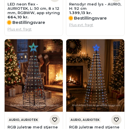
Plus evt. fragt
Plus evt. fragt
AURIO, AURIOTEK
AURIO, AURIOTEK
RGB juletræ med stjerne
RGB juletræ med stjerne
- AURIOTEK, H: 160 cm,
- AURIOTEK, H: 213 cm,
app styring
app styring
1.304,44
kr.
1.861,51
kr.
Bestillingsvare
Bestillingsvare
Plus evt. fragt
Plus evt. fragt