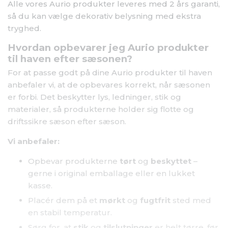
Hvordan opbevarer jeg Aurio produkter
til haven efter sæsonen?
For at passe godt på dine Aurio produkter til haven
anbefaler vi, at de opbevares korrekt, når sæsonen
er forbi. Det beskytter lys, ledninger, stik og
materialer, så produkterne holder sig flotte og
driftssikre sæson efter sæson.
Vi anbefaler:
Opbevar produkterne
tørt
og
beskyttet
–
gerne i original emballage eller en lukket
kasse.
Placér dem på et
mørkt
og
fugtfrit
sted med
en stabil temperatur.
Sørg for, at
stik
og
tilslutninger
er helt tørre, før
de pakkes væk.
Undgå at
bøje
,
presse
eller belaste ledninger,
jordspyd og dele unødigt.