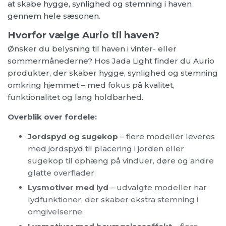
Ønsker du belysning til haven i vinter- eller
sommermånederne? Hos Jada Light finder du Aurio
produkter, der skaber hygge, synlighed og stemning
omkring hjemmet – med fokus på kvalitet,
funktionalitet og lang holdbarhed.
Overblik over fordele:
Jordspyd og sugekop
– flere modeller leveres
med jordspyd til placering i jorden eller
sugekop til ophæng på vinduer, døre og andre
glatte overflader.
Lysmotiver med lyd
– udvalgte modeller har
lydfunktioner, der skaber ekstra stemning i
omgivelserne.
Lysmotiver med bevægelseseffekt
– flere
modeller kan skabe bevægelse ved skift af lys
og give udsmykningen mere liv.
AurioTek
– smarte lysløsninger, hvor udvalgte