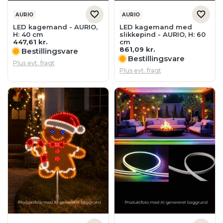
447,61
kr.
cm
861,09
kr.
Bestillingsvare
Bestillingsvare
Plus evt. fragt
Plus evt. fragt
AURIO
AURIO, AURIOTEK
LED kagemand med
LED neon flex -
slikstok - AURIO, H: 60 cm
AURIOTEK, L: 50 cm, 6 x 12
861,09
kr.
mm, app styring, RGBWW
589,34
kr.
Bestillingsvare