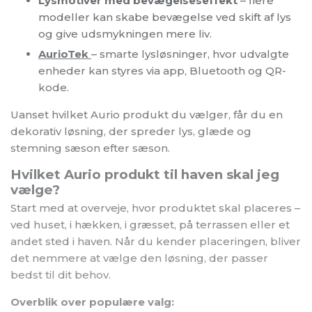
enheder kan styres via app, Bluetooth og QR-
kode.
Uanset hvilket Aurio produkt du vælger, får du en
dekorativ løsning, der spreder lys, glæde og
stemning sæson efter sæson.
Hvilket Aurio produkt til haven skal jeg
vælge?
Start med at overveje, hvor produktet skal placeres –
ved huset, i hækken, i græsset, på terrassen eller et
andet sted i haven. Når du kender placeringen, bliver
det nemmere at vælge den løsning, der passer
bedst til dit behov.
Overblik over populære valg:
Kunstige juletræer
– smukke juletræer i
robuste materialer, velegnede til udendørs
juleudsmykning.