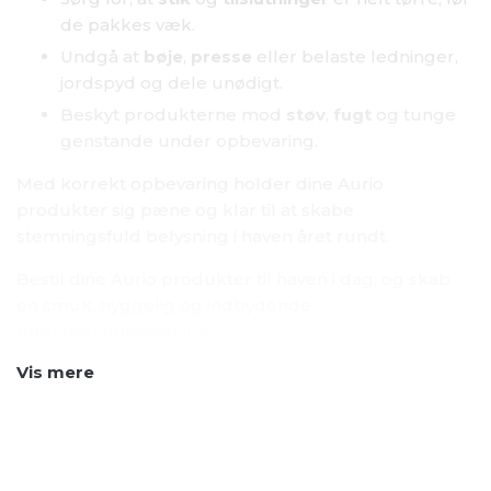
Beskyt produkterne mod
støv
,
fugt
og tunge
genstande under opbevaring.
Med korrekt opbevaring holder dine Aurio
produkter sig pæne og klar til at skabe
stemningsfuld belysning i haven året rundt.
Bestil dine Aurio produkter til haven i dag, og skab
en smuk, hyggelig og indbydende
udendørsudsmykning.
Vis mere
Hurtig levering
Op til 2 års garanti
Vi leverer på 1-5 hverdage
Gælder ikke Lea Light,