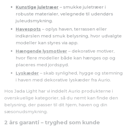
Havespots
– oplys haven, terrassen eller
indkørslen med smuk belysning, hvor udvalgte
modeller kan styres via app.
Hængende lysmotiver
– dekorative motiver,
hvor flere modeller både kan hænges op og
placeres med jordspyd.
Lyskæder
– skab synlighed, hygge og stemning
i haven med dekorative lyskæder fra Aurio.
Hos Jada Light har vi inddelt Aurio produkterne i
overskuelige kategorier, så du nemt kan finde den
belysning, der passer til dit hjem, haven og din
sæsonudsmykning.
2 års garanti – tryghed som kunde
Alle vores Aurio produkter leveres med 2 års garanti,
så du kan vælge dekorativ belysning med ekstra
tryghed.