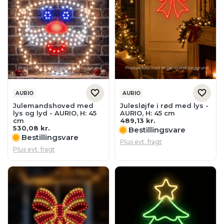
AURIO
AURIO
Julemandshoved med
Julesløjfe i rød med lys -
lys og lyd - AURIO, H: 45
AURIO, H: 45 cm
cm
489,13
kr.
530,08
kr.
Bestillingsvare
Bestillingsvare
Plus evt. fragt
Plus evt. fragt