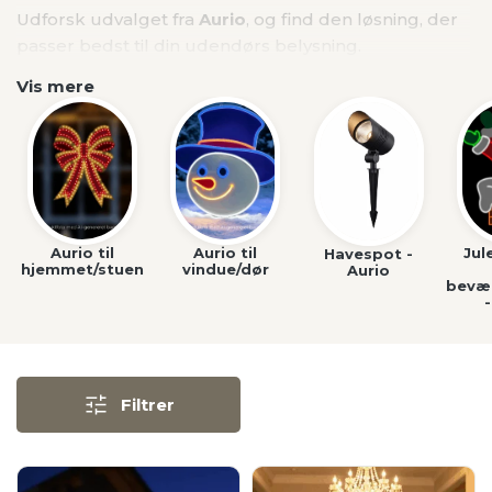
Aurio til
Aurio til
Jul
Havespot -
hjemmet/stuen
vindue/dør
Aurio
bevæl
Filtrer