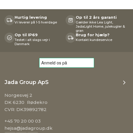
JadaLight Home, julekugler &
gran
Op til IP69
Brug for hjælp?
Testet i alt slags vejr i
Kontakt kundeservice
Danmark
Jada Group ApS
Norgesvej 2
DK 6230 Rødekro
CVR: DK39892782
+45 70 20 00 03
hejsa@jadagroup.dk