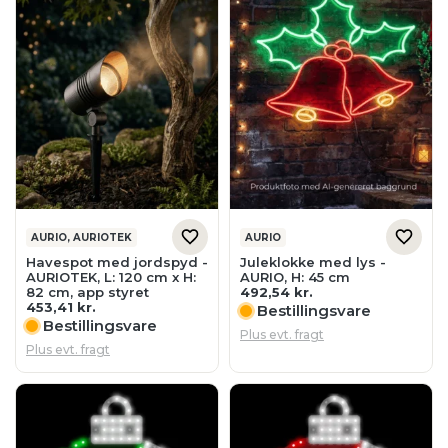
AURIO, AURIOTEK
AURIO
Havespot med jordspyd -
Juleklokke med lys -
AURIOTEK, L: 120 cm x H:
AURIO, H: 45 cm
82 cm, app styret
492,54
kr.
453,41
kr.
Bestillingsvare
Bestillingsvare
Plus evt. fragt
Plus evt. fragt