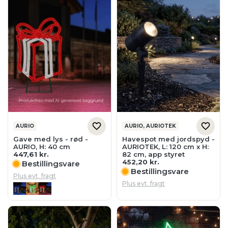
AURIO
AURIO, AURIOTEK
Gave med lys - rød -
Havespot med jordspyd -
AURIO, H: 40 cm
AURIOTEK, L: 120 cm x H:
447,61
kr.
82 cm, app styret
452,20
kr.
Bestillingsvare
Bestillingsvare
Plus evt. fragt
Plus evt. fragt