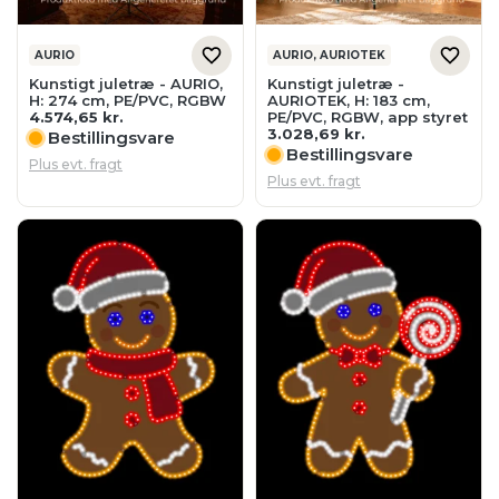
H: 274 cm, PE/PVC, RGBW
AURIOTEK, H: 183 cm,
4.574,65
kr.
PE/PVC, RGBW, app styret
3.028,69
kr.
Bestillingsvare
Bestillingsvare
Plus evt. fragt
Plus evt. fragt
AURIO
AURIO
LED kagemand - AURIO,
LED kagemand med
H: 40 cm
slikkepind - AURIO, H: 60