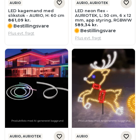
Bestillingsvare
Plus evt. fragt
Plus evt. fragt
AURIO, AURIOTEK
AURIO
LED neon flex -
Rensdyr med lys - AURIO,
AURIOTEK, L: 50 cm, 8 x 12
H: 92 cm
mm, RGBWW, app styring
1.399,13
kr.
664,10
kr.
Bestillingsvare
Bestillingsvare