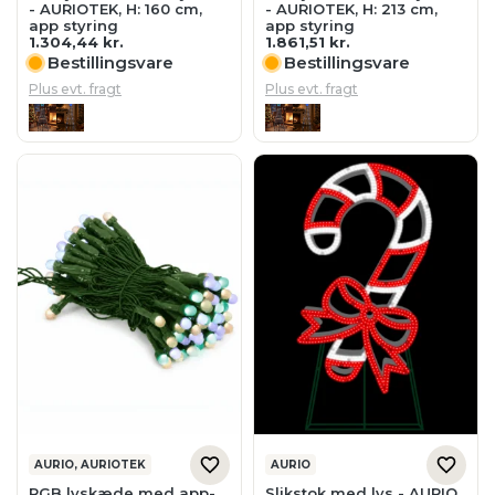
AURIO, AURIOTEK
AURIO
RGB lyskæde med app-
Slikstok med lys - AURIO,
styring - AURIOTEK, L: 116
H: 40 cm
cm
406,38
kr.
519,43
kr.
Bestillingsvare
Bestillingsvare
Plus evt. fragt