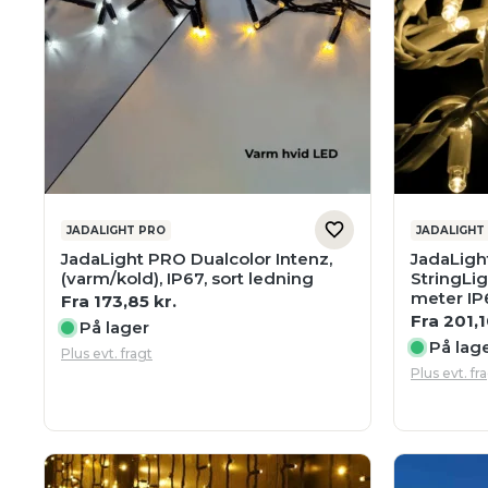
JADALIGHT PRO
JADALIGHT
JadaLight PRO Dualcolor Intenz,
JadaLigh
(varm/kold), IP67, sort ledning
StringLig
meter IP
Fra
173,85
kr.
Fra
201,
På lager
På lag
Plus evt. fragt
Plus evt. fr