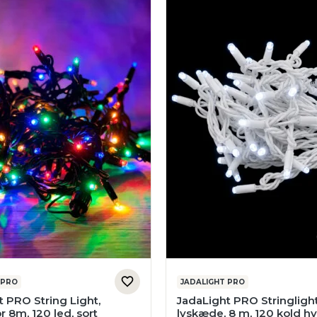
 PRO
JADALIGHT PRO
 PRO String Light,
JadaLight PRO Stringligh
r 8m, 120 led, sort
lyskæde, 8 m, 120 kold hv