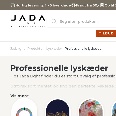
Hurtig levering: 1 - 5 hverdage
Fragt fra 50,-
Op til
Products
search
TILBUD
Jadalight
•
Produkter
•
Lyskæder
•
Professionelle lyskæder
Professionelle lyskæder
Hos Jada Light finder du et stort udvalg af professio
Udforsk sortimentet, og find den perfekte lyskæde, 
Vis mere