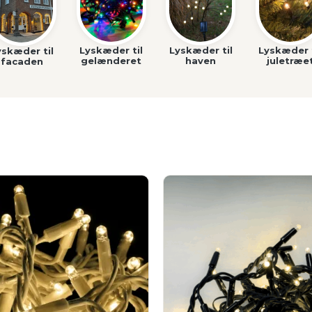
Lyskæder til
Lyskæder til
Lyskæder t
yskæder til
gelænderet
haven
juletræe
facaden