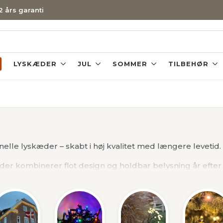
 2 års garanti
LYSKÆDER
JUL
SOMMER
TILBEHØR
nelle lyskæder – skabt i høj kvalitet med længere levetid.
der kombinerer flot design og holdbar belysning år efter 