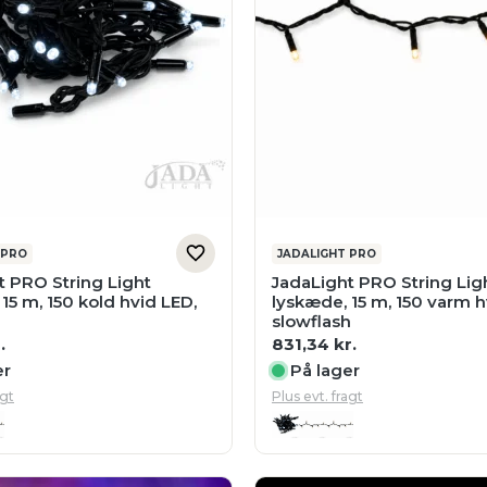
 PRO
JADALIGHT PRO
t PRO String Light
JadaLight PRO String Lig
15 m, 150 kold hvid LED,
lyskæde, 15 m, 150 varm h
slowflash
.
831,34
kr.
er
På lager
agt
Plus evt. fragt