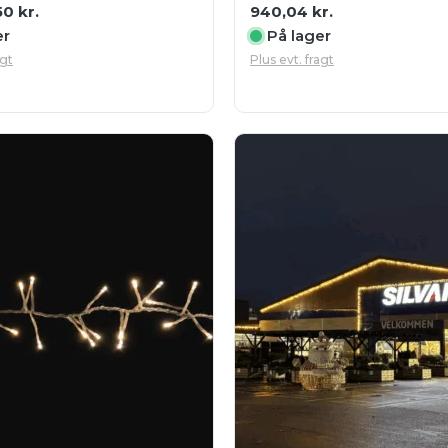
50
kr.
940,04
kr.
er
På lager
agt
Plus evt. fragt