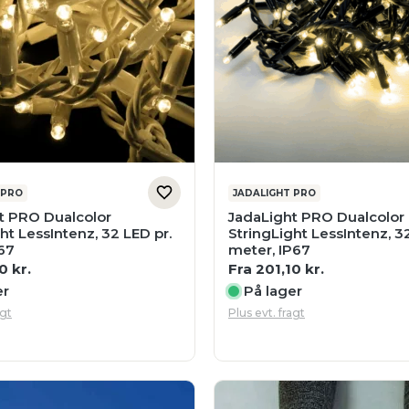
 PRO
JADALIGHT PRO
t PRO Dualcolor
JadaLight PRO Dualcolor
ht LessIntenz, 32 LED pr.
StringLight LessIntenz, 3
67
meter, IP67
10
kr.
Fra
201,10
kr.
er
På lager
agt
Plus evt. fragt