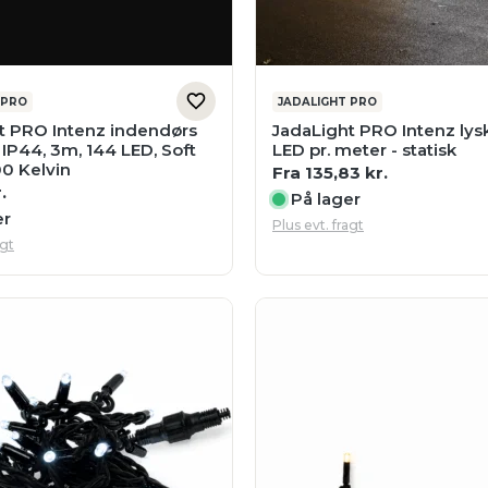
 PRO
JADALIGHT PRO
t PRO Intenz indendørs
JadaLight PRO Intenz ly
IP44, 3m, 144 LED, Soft
LED pr. meter - statisk
0 Kelvin
Fra
135,83
kr.
.
På lager
er
Plus evt. fragt
agt