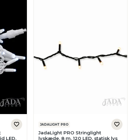
JADALIGHT PRO
t
JadaLight PRO Stringlight
id LED,
lyskæde, 8 m, 120 LED, statisk lys