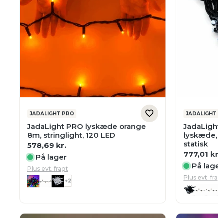
JADALIGHT PRO
JADALIGHT
JadaLight PRO lyskæde orange
JadaLigh
8m, stringlight, 120 LED
lyskæde, 
statisk
578,69
kr.
777,01
kr
På lager
På lag
Plus evt. fragt
Plus evt. fr
+2