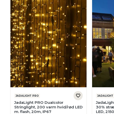
JADALIGHT PRO
JADALIGHT
JadaLight PRO Dualcolor
JadaLigh
Stringlight, 200 varm hvid/rød LED
30% stræ
m. flash, 20m, IP67
LED, 2150