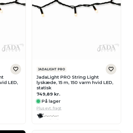
JADALIGHT PRO
ht
JadaLight PRO String Light
vid LED,
lyskæde, 15 m, 150 varm hvid LED,
statisk
749,89
kr.
På lager
Plus evt. fragt