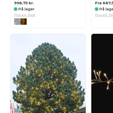
998,75
kr.
Fra
687,
På lager
På lag
Plus evt. fragt
Plus evt. fr