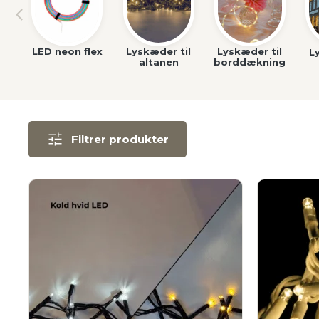
LED neon flex
Lyskæder til
Lyskæder til
L
altanen
borddækning
Filtrer produkter