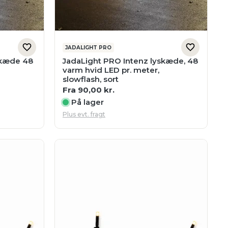
JADALIGHT PRO
skæde 48
JadaLight PRO Intenz lyskæde, 48
varm hvid LED pr. meter,
slowflash, sort
Fra
90,00
kr.
På lager
Plus evt. fragt