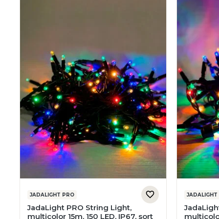
JADALIGHT PRO
JADALIGHT
JadaLight PRO String Light,
JadaLight
multicolor 15m, 150 LED, IP67, sort
multicolo