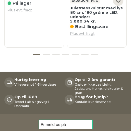
JADALIGHT PRO
På lager
Juletræsskulptur med lys
Plus evt. fragt
80 cm, 180 grønne LED,
udendørs
5.880,34
kr.
Bestillingsvare
Plus evt. fragt
Hurtig levering
Op til 2 års garanti
Vi leverer på 1-5 hverdage
Gælder ikke Lea Light,
JadaLight Home, julekugler &
gran
Op til IP69
Brug for hjælp?
Testet i alt slags vejr i
Kontakt kundeservice
Danmark