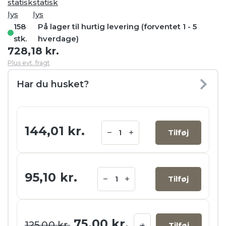
statisk
statisk
lys
lys
158
På lager til hurtig levering (forventet 1 - 5
stk.
hverdage)
728,18
kr.
Plus evt. fragt
Har du husket?
144,01
kr.
Tilføj
95,10
kr.
Tilføj
Den oprindelige pris var:
Den aktuelle pri
75,00
kr.
125,00
kr.
Tilføj