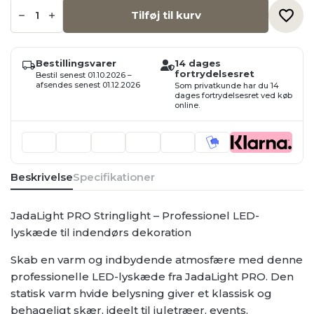
JadaLight
PRO
Tilføj til kurv
Stringlight,
20m,
160
varm
Bestillingsvarer
14 dages
hvid
fortrydelsesret
LED,
Bestil senest 01.10.2026 –
indendørs,
afsendes senest 01.12.2026
Som privatkunde har du 14
IP20
dages fortrydelsesret ved køb
online.
antal
Beskrivelse
Specifikationer
JadaLight PRO Stringlight – Professionel LED-
lyskæde til indendørs dekoration
Skab en varm og indbydende atmosfære med denne
professionelle LED-lyskæde fra JadaLight PRO. Den
statisk varm hvide belysning giver et klassisk og
behageligt skær, ideelt til juletræer, events,