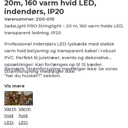
20m, 160 varm hvid LED,
indendørs, IP20
Varenummer: 200-010
JadaLight PRO Stringlight – 20 m, 160 varm hvide LED,
transparent ledning, IP20
Professionel indendørs LED-lyskæde med statisk
varm hvid belysning og transparent kabel i robust
PVC. Perfekt til juletræer, events og dekorative
opsætninger. Kan forlænges op til 15 kæder.
Bemærk: Strømforsyning medfølger ikke. Se vores
Strømforsyning medfølger ikke.
“har du husket?” sektion.
Vis mere
Varm
Varm
hvid
hvid
LED,
LED,