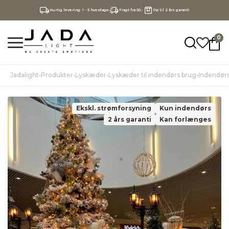
Hurtig levering: 1 - 5 hverdage
Fragt fra 50,-
Op til 2 års garanti
0
Jadalight
•
Produkter
•
Lyskæder
•
Lyskæder til indendørs brug
•
Indendørs
Ekskl. strømforsyning
Kun indendørs
2 års garanti
Kan forlænges