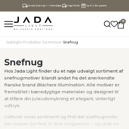
Hurtig levering: 1 - 5 hverdage
Fragt fra 50,-
Op til 2 års garanti
0
Jadalight
•
Produkter
•
Jul
•
Motiver
•
Snefnug
Snefnug
Hos Jada Light finder du et nøje udvalgt sortiment af
snefnugmotiver blandt andet fra det anerkendte
franske brand
Blachere Illumination
. Alle motiver er
fremstillet i bæredygtige materialer og designet til
at tilføre din juleudsmykning et elegant, vinterligt
udtryk.
Udforsk vores sortiment og find det snefnugmotiv,
der passer perfekt til dine omgivelser – og skab en