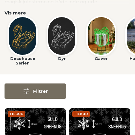
magisk julestemning både inde og ude.
Vis mere
Decohouse
Dyr
Gaver
H
Serien
Filtrer
TILBUD
TILBUD