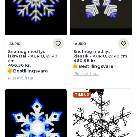
AURIO
AURIO
Snefnug med lys -
Snefnug med lys -
iskrystal - AURIO, Ø: 40
klassik - AURIO, Ø: 40 cm
cm
460,98
kr.
486,56
kr.
Bestillingsvare
Bestillingsvare
Plus evt. fragt
Plus evt. fragt
TILBUD