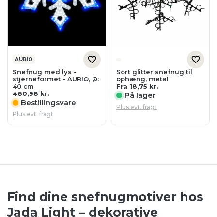
AURIO
Snefnug med lys -
Sort glitter snefnug til
stjerneformet - AURIO, Ø:
ophæng, metal
40 cm
Fra
18,75
kr.
460,98
kr.
På lager
Bestillingsvare
Plus evt. fragt
Plus evt. fragt
Find dine snefnugmotiver hos
Jada Light – dekorative