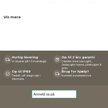
Jada Light – bestil online i dag og få leveret direkte til
døren.
Vis mere
Hurtig levering
Op til 2 års garanti
Vi leverer på 1-5 hverdage
Gælder ikke Lea Light,
JadaLight Home, julekugler &
gran
Op til IP69
Brug for hjælp?
Testet i alt slags vejr i
Kontakt kundeservice
Danmark