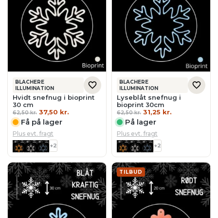
BLACHERE
BLACHERE
ILLUMINATION
ILLUMINATION
Hvidt snefnug i bioprint
Lyseblåt snefnug i
30 cm
bioprint 30cm
Den
Den
Den
Den
37,50
kr.
31,25
kr.
62,50
kr.
62,50
kr.
oprindelige
aktuelle
oprindelige
aktuelle
Få på lager
På lager
pris
pris
pris
pris
var:
er:
var:
er:
Plus evt. fragt
Plus evt. fragt
62,50 kr..
37,50 kr..
62,50 kr..
31,25 kr..
+2
+2
TILBUD