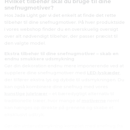
Hvilket tilbehør skal du bruge til dine
snefnugmotiver?
Hos Jada Light gør vi det enkelt at finde det rette
tilbehør til dine snefnugmotiver. På hver produktside
i vores webshop finder du en overskuelig oversigt
over alt nødvendigt tilbehør, der passer præcist til
den valgte model.
Ekstra tilbehør til dine snefnugmotiver – skab en
endnu smukkere udsmykning
Gør din dekoration endnu mere imponerende ved at
supplere dine snefnugmotiver med
LED-lyskæder
,
der tilfører ekstra lys og dybde til udsmykningen. Du
kan også kombinere dine snefnug med vores
kunstige juletræer
– et bæredygtigt alternativ til
traditionelle træer, hvor mange af
motiverne
nemt
kan hænges op direkte på grenene og skabe et
eksklusivt udtryk.
Gør din vinterudsmykning komplet med snefnug fra