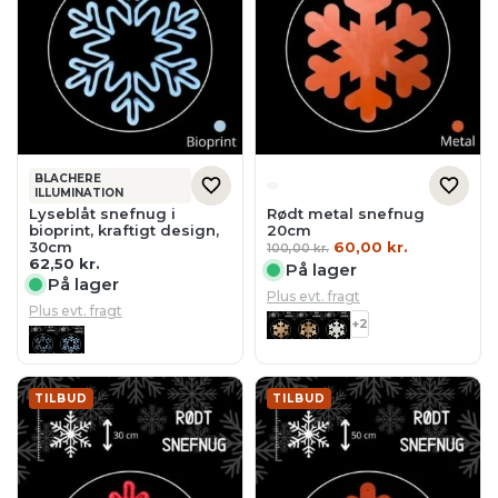
BLACHERE
ILLUMINATION
Lyseblåt snefnug i
Rødt metal snefnug
bioprint, kraftigt design,
20cm
Den
Den
30cm
60,00
kr.
100,00
kr.
oprindelige
aktuelle
62,50
kr.
På lager
pris
pris
På lager
var:
er:
Plus evt. fragt
100,00 kr..
60,00 kr..
Plus evt. fragt
+2
TILBUD
TILBUD