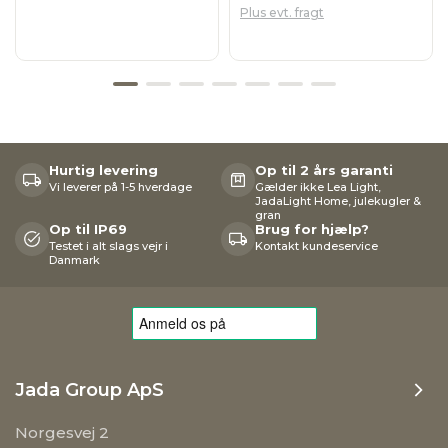
Plus evt. fragt
Hurtig levering
Op til 2 års garanti
Vi leverer på 1-5 hverdage
Gælder ikke Lea Light,
JadaLight Home, julekugler &
gran
Op til IP69
Brug for hjælp?
Testet i alt slags vejr i
Kontakt kundeservice
Danmark
Jada Group ApS
Norgesvej 2