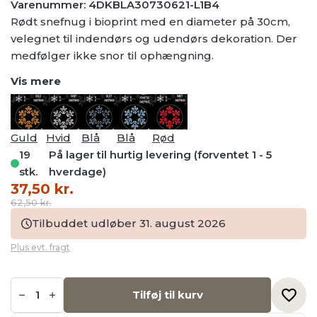
Varenummer: 4DKBLA30730621-L1B4
Rødt snefnug i bioprint med en diameter på 30cm,
velegnet til indendørs og udendørs dekoration. Der
medfølger ikke snor til ophængning.
Vis mere
Guld
Hvid
Blå
Blå
Rød
19
På lager til hurtig levering (forventet 1 - 5
stk.
hverdage)
Den
Den
37,50
kr.
oprindelige
aktuelle
62,50
kr.
pris
pris
Tilbuddet udløber 31. august 2026
var:
er:
Plus evt. fragt
62,50 kr..
37,50 kr..
Rødt
snefnug
Tilføj til kurv
i
bioprint