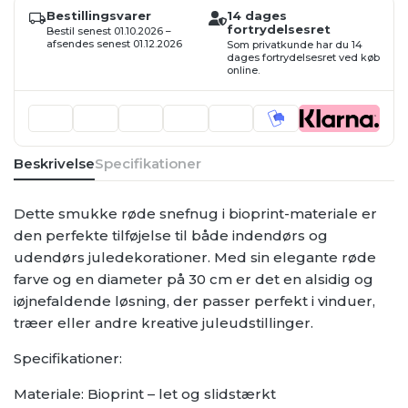
30cm
Bestillingsvarer
14 dages
antal
fortrydelsesret
Bestil senest 01.10.2026 –
afsendes senest 01.12.2026
Som privatkunde har du 14
dages fortrydelsesret ved køb
online.
Beskrivelse
Specifikationer
Dette smukke røde snefnug i bioprint-materiale er
den perfekte tilføjelse til både indendørs og
udendørs juledekorationer. Med sin elegante røde
farve og en diameter på 30 cm er det en alsidig og
iøjnefaldende løsning, der passer perfekt i vinduer,
træer eller andre kreative juleudstillinger.
Specifikationer:
Materiale: Bioprint – let og slidstærkt