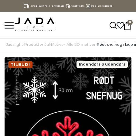
Hurtig levering: 1 - 5 hverdage
Fragt fra 50,-
Op til 2 års garanti
0
Jadalight
•
Produkter
•
Jul
•
Motiver
•
Alle 2D motiver
•
Rødt snefnug i biopr
TILBUD!
Indendørs & udendørs