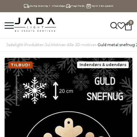
Hurtig levering: 1 - 5 hverdage
Fragt fra 50,-
Op til 2 års garanti
0
Jadalight
•
Produkter
•
Jul
•
Motiver
•
Alle 2D motiver
•
Guld metal snefnug
TILBUD!
Indendørs & udendørs