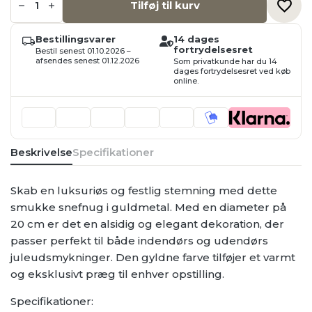
metal
Tilføj til kurv
snefnug
20cm
antal
Bestillingsvarer
14 dages
fortrydelsesret
Bestil senest 01.10.2026 –
afsendes senest 01.12.2026
Som privatkunde har du 14
dages fortrydelsesret ved køb
online.
Beskrivelse
Specifikationer
Skab en luksuriøs og festlig stemning med dette
smukke snefnug i guldmetal. Med en diameter på
20 cm er det en alsidig og elegant dekoration, der
passer perfekt til både indendørs og udendørs
juleudsmykninger. Den gyldne farve tilføjer et varmt
og eksklusivt præg til enhver opstilling.
Specifikationer: