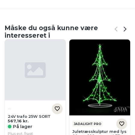
Måske du også kunne være
interesseret i
24V trafo 25W SORT
567,16
kr.
JADALIGHT PRO
På lager
Juletræsskulptur med lys
Plus evt. fragt