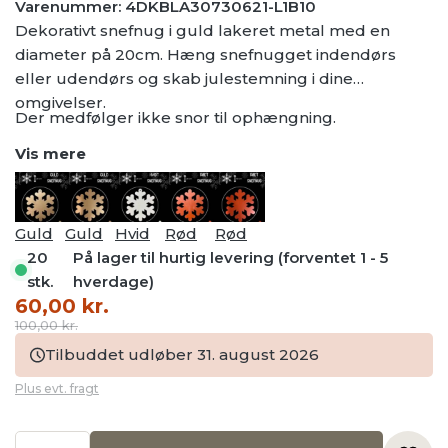
Varenummer: 4DKBLA30730621-L1B10
Dekorativt snefnug i guld lakeret metal med en
diameter på 20cm. Hæng snefnugget indendørs
eller udendørs og skab julestemning i dine
omgivelser.
Der medfølger ikke snor til ophængning.
Vis mere
Guld
Guld
Hvid
Rød
Rød
20
På lager til hurtig levering (forventet 1 - 5
stk.
hverdage)
Den
Den
60,00
kr.
oprindelige
aktuelle
100,00
kr.
pris
pris
Tilbuddet udløber 31. august 2026
var:
er:
Plus evt. fragt
100,00 kr..
60,00 kr..
Guld