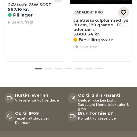
24V trafo 25W SORT
567,16
kr.
JADALIGHT PRO
På lager
Juletræsskulptur med lys
Plus evt. fragt
80 cm, 180 grønne LED,
udendørs
5.880,34
kr.
Bestillingsvare
Plus evt. fragt
Hurtig levering
Op til 2 års garanti
Vi leverer på 1-5 hverdage
Gælder ikke Lea Light,
JadaLight Home, julekugler &
gran
Op til IP69
Brug for hjælp?
Testet i alt slags vejr i
Kontakt kundeservice
Danmark