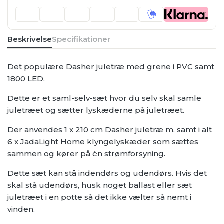
ude
antal
Beskrivelse
Specifikationer
Det populære Dasher juletræ med grene i PVC samt
1800 LED.
Dette er et saml-selv-sæt hvor du selv skal samle
juletræet og sætter lyskæderne på juletræet.
Der anvendes 1 x 210 cm Dasher juletræ m. samt i alt
6 x JadaLight Home klyngelyskæder som sættes
sammen og kører på én strømforsyning.
Dette sæt kan stå indendørs og udendørs. Hvis det
skal stå udendørs, husk noget ballast eller sæt
juletræet i en potte så det ikke vælter så nemt i
vinden.