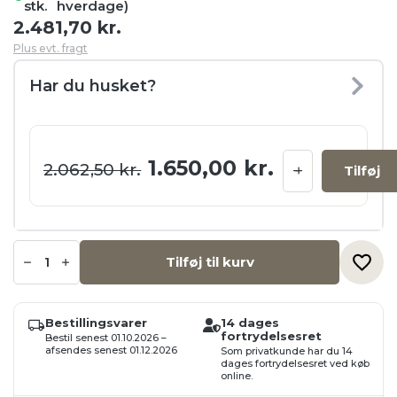
stk.
hverdage)
2.481,70
kr.
Plus evt. fragt
Har du husket?
Den oprindelige pris va
Den aktuell
1.650,00
kr.
2.062,50
kr.
Tilføj
Saml-
selv-
Tilføj til kurv
sæt,
Kunstigt
juletræ
m.
Bestillingsvarer
14 dages
1800
fortrydelsesret
LED,
Bestil senest 01.10.2026 –
210cm,
afsendes senest 01.12.2026
Som privatkunde har du 14
PVC,
dages fortrydelsesret ved køb
online.
inde
og