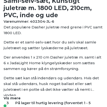
Saml-selv-sæt, Kunstigt
juletræ m. 1800 LED, 210cm,
PVC, inde og ude
Varenummer: 402304-JL-6
Det populære Dasher juletræ med grene i PVC samt
1800 LED.
Dette er et saml-selv-sæt hvor du selv skal samle
juletræet og sætter lyskæderne på juletræet.
Der anvendes 1 x 210 cm Dasher juletræ m. samt i alt
6 x JadaLight Home klyngelyskæder som sættes
sammen og kører på én strømforsyning.
Dette sæt kan stå indendørs og udendørs. Hvis det
skal stå udendørs, husk noget ballast eller sæt
juletræet i en potte så det ikke vælter så nemt i
vinden.
Vis mere
3
På lager til hurtig levering (forventet 1 - 5