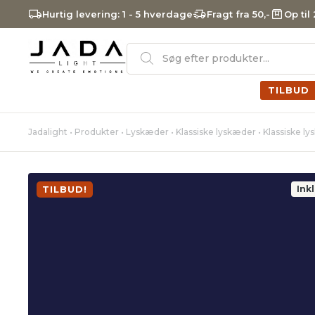
Hurtig levering: 1 - 5 hverdage
Fragt fra 50,-
Op til
Products
search
TILBUD
Jadalight
•
Produkter
•
Lyskæder
•
Klassiske lyskæder
•
Klassiske l
TILBUD!
Ink