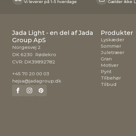
Vi leverer på 1-5 hverdage
Gælder ikke L
Jada Light - en del af Jada
Produkter
Group ApS
Lyskæder
Sommer
Norgesvej 2
Juletræer
DK 6230 Rødekro
Gran
CVR: DK39892782
Motiver
Pynt
+45 70 20 00 03
Tilbehør
hejsa@jadagroup.dk
Tilbud