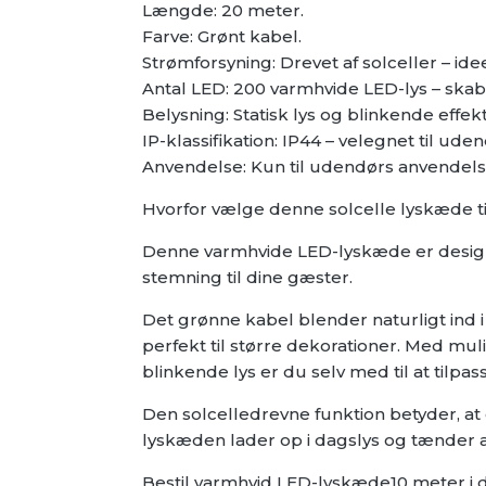
Længde: 20 meter.
Farve: Grønt kabel.
Strømforsyning: Drevet af solceller – ide
Antal LED: 200 varmhvide LED-lys – skabe
Belysning: Statisk lys og blinkende effekt
IP-klassifikation: IP44 – velegnet til uden
Anvendelse: Kun til udendørs anvendelse
Hvorfor vælge denne solcelle lyskæde t
Denne varmhvide LED-lyskæde er design
stemning til dine gæster.
Det grønne kabel blender naturligt ind 
perfekt til større dekorationer. Med mul
blinkende lys er du selv med til at tilpas
Den solcelledrevne funktion betyder, at
lyskæden lader op i dagslys og tænder a
Bestil varmhvid LED-lyskæde10 meter i d