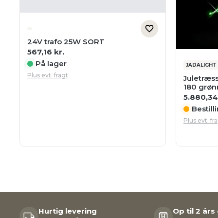
24V trafo 25W SORT
567,16
kr.
På lager
JADALIGHT
Plus evt. fragt
Juletræs
180 grøn
5.880,3
Bestill
Plus evt. fr
Hurtig levering
Op til 2 års