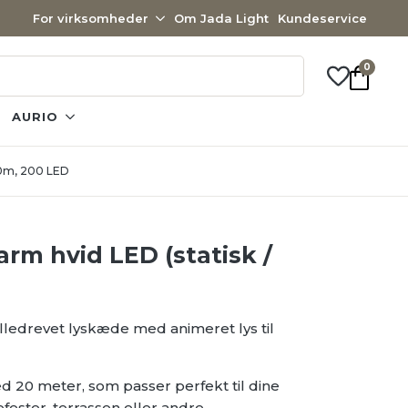
For virksomheder
Om Jada Light
Kundeservice
0
AURIO
 20m, 200 LED
rm hvid LED (statisk /
ledrevet lyskæde med animeret lys til
20 meter, som passer perfekt til dine
fester, terrassen eller andre