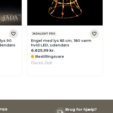
JADALIGHT PRO
lys 90
Engel med lys 85 cm, 180 varm
udendørs
hvid LED, udendørs
6.625,99
kr.
Bestillingsvare
Plus evt. fragt
IP69
Brug for hjælp?