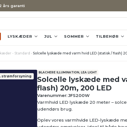
 2 års garanti
LYSKÆDER
JUL
SOMMER
TILBEHØR
yskæder - Standard
•
Solcelle lyskæde med varm hvid LED (statisk / flash)
BLACHERE ILLUMINATION, LEA LIGHT
l. strømforsyning
Solcelle lyskæde med va
flash) 20m, 200 LED
Varenummer: JFS200W
Varmhvid LED lyskæde 20 meter – solcel
udendørs brug.
Oplev vores varmhvide LED-lyskæde med 
udendørs omgivelser. Ideel til både have