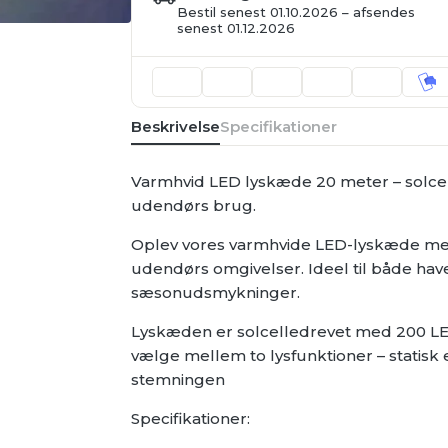
(statisk
Bestil senest 01.10.2026 – afsendes
/
senest 01.12.2026
flash)
20m,
200
LED
antal
Beskrivelse
Specifikationer
Varmhvid LED lyskæde 20 meter – solcel
udendørs brug.
Oplev vores varmhvide LED-lyskæde med 
udendørs omgivelser. Ideel til både have
sæsonudsmykninger.
Lyskæden er solcelledrevet med 200 LED
vælge mellem to lysfunktioner – statisk el
stemningen
Specifikationer: