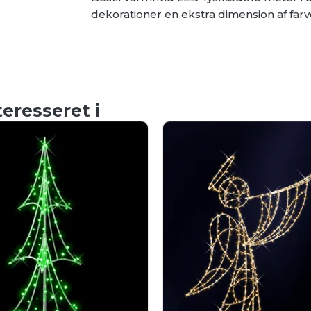
dekorationer en ekstra dimension af farve
eresseret i