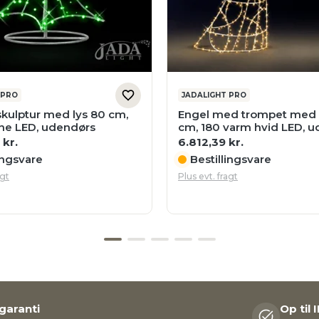
 PRO
JADALIGHT PRO
skulptur med lys 80 cm,
Engel med trompet med 
ne LED, udendørs
cm, 180 varm hvid LED, 
4
kr.
6.812,39
kr.
ingsvare
Bestillingsvare
agt
Plus evt. fragt
 garanti
Op til 