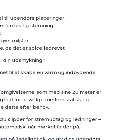
el til udendørs placeringer.
r en festlig stemning.
.
dørs miljøer.
, da det er solcelledrevet.
il din udsmykning?
et til at skabe en varm og indbydende
i omgivelserne, som med sine 20 meter er
ighed for at vælge mellem statisk og
se dette efter behov.
 du slipper for strømudtag og ledninger –
utomatisk, når mørket falder på.
ag på Jadalight.dk, og giv dine udendørs