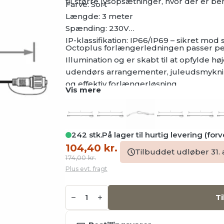
til større lysopsætninger, hvor der er beho
Farve: Sort
Længde: 3 meter
Spænding: 230V
IP-klassifikation: IP66/IP69 – sikret mod
Octoplus forlængerledningen passer per
Illumination og er skabt til at opfylde høj
udendørs arrangementer, juleudsmyknin
og effektiv forlængerløsning.
Vis mere
242 stk.
På lager til hurtig levering (for
Den
Den
104,40
kr.
Tilbuddet udløber 31.
oprindelige
aktuelle
174,00
kr.
Plus evt. fragt
pris
pris
var:
er:
Octoplus
174,00 kr..
104,40 kr..
forlænger,
Ti
sort,
3m
antal