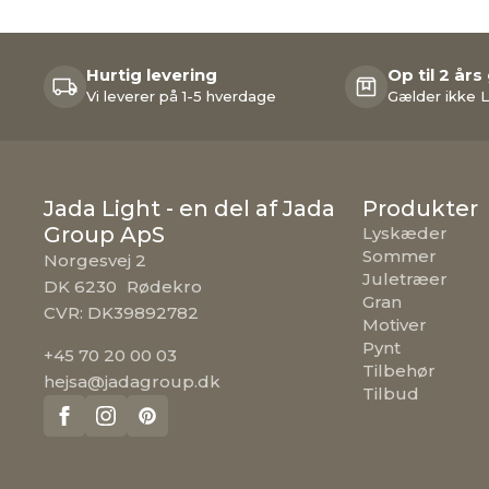
Hurtig levering
Op til 2 års
Vi leverer på 1-5 hverdage
Gælder ikke L
Jada Light - en del af Jada
Produkter
Group ApS
Lyskæder
Sommer
Norgesvej 2
Juletræer
DK 6230 Rødekro
Gran
CVR: DK39892782
Motiver
Pynt
+45 70 20 00 03
Tilbehør
hejsa@jadagroup.dk
Tilbud