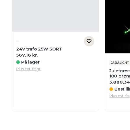
24V trafo 25W SORT
567,16
kr.
På lager
JADALIGHT
Plus evt. fragt
Juletræs
180 grøn
5.880,3
Bestill
Plus evt. fr