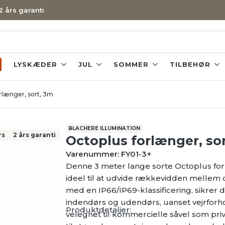
 2 års garanti
LYSKÆDER
JUL
SOMMER
TILBEHØR
rlænger, sort, 3m
BLACHERE ILLUMINATION
rs
2 års garanti
Octoplus forlænger, so
Varenummer: FY01-3+
Denne 3 meter lange sorte Octoplus for
ideel til at udvide rækkevidden mellem
med en IP66/IP69-klassificering, sikrer 
indendørs og udendørs, uanset vejrforh
Produktdetaljer:
velegnet til kommercielle såvel som priva