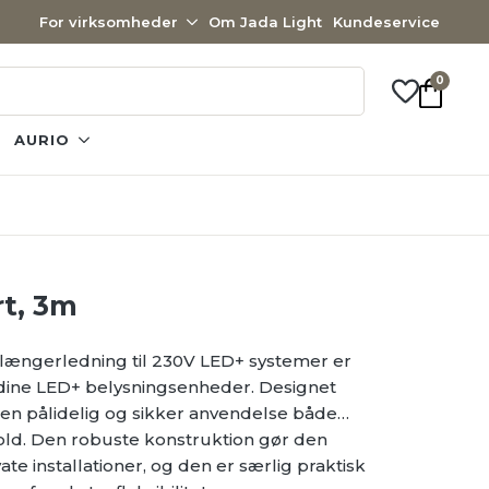
For virksomheder
Om Jada Light
Kundeservice
0
AURIO
rt, 3m
længerledning til 230V LED+ systemer er
 dine LED+ belysningsenheder. Designet
den pålidelig og sikker anvendelse både
old. Den robuste konstruktion gør den
te installationer, og den er særlig praktisk