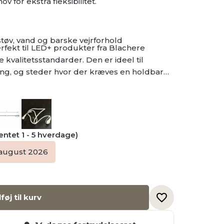
v for ekstra fleksibilitet.
 støv, vand og barske vejrforhold
fekt til LED+ produkter fra Blachere
e kvalitetsstandarder. Den er ideel til
g, og steder hvor der kræves en holdbar
ventet 1 - 5 hverdage)
 august 2026
lføj til kurv