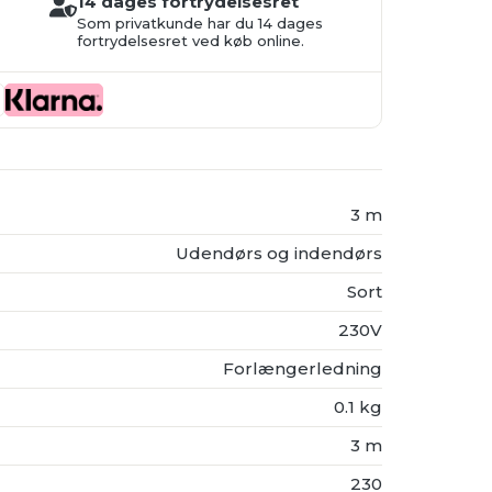
14 dages fortrydelsesret
Som privatkunde har du 14 dages
fortrydelsesret ved køb online.
3 m
Udendørs og indendørs
Sort
230V
Forlængerledning
0.1 kg
3 m
230