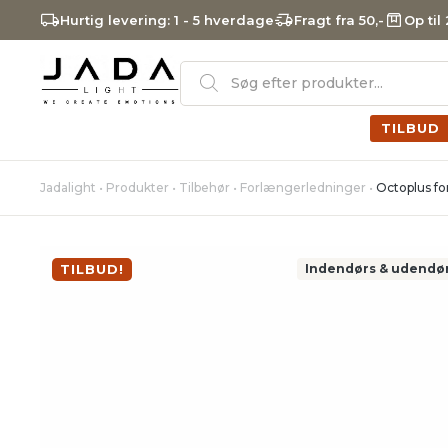
Hurtig levering: 1 - 5 hverdage
Fragt fra 50,-
Op til
Products
search
TILBUD
Jadalight
•
Produkter
•
Tilbehør
•
Forlængerledninger
•
Octoplus fo
TILBUD!
Indendørs & udendø