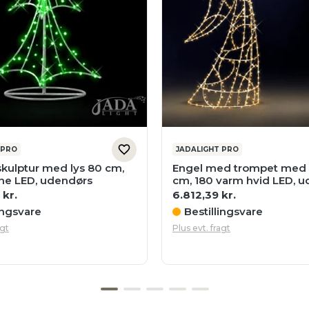
 PRO
JADALIGHT PRO
skulptur med lys 80 cm,
Engel med trompet med 
ne LED, udendørs
cm, 180 varm hvid LED, 
4
kr.
6.812,39
kr.
ingsvare
Bestillingsvare
agt
Plus evt. fragt