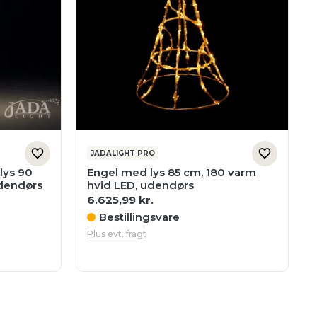
JADALIGHT PRO
lys 90
Engel med lys 85 cm, 180 varm
udendørs
hvid LED, udendørs
6.625,99
kr.
Bestillingsvare
Plus evt. fragt