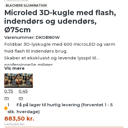
BLACHERE ILLUMINATION
Microled 3D-kugle med flash,
indendørs og udendørs,
Ø75cm
Varenummer: DKOB80W
Foldbar 3D-lyskugle med 600 microLED og varm
hvid flash til indendørs brug.
Skaber et eksklusivt og levende lysspil til
professionelle miljøer.
Vis mere
Ideel til shoppingcentre, indgange og store
indendørs rum.
Foldbart design og transparent kabel for elegant,
0.75
0.45
nem håndtering og montering i wire og
m
m
karabinhager(medfølger).
1
Få på lager til hurtig levering (forventet 1 - 5
stk.
hverdage)
Den
Den
883,50
kr.
oprindelige
aktuelle
1.472,50
kr.