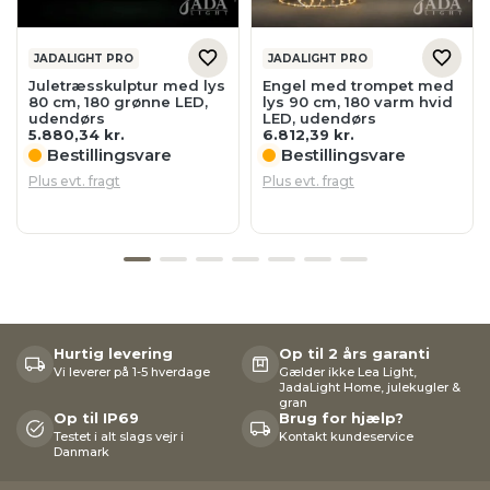
JADALIGHT PRO
JADALIGHT PRO
Juletræsskulptur med lys
Engel med trompet med
80 cm, 180 grønne LED,
lys 90 cm, 180 varm hvid
udendørs
LED, udendørs
5.880,34
kr.
6.812,39
kr.
Bestillingsvare
Bestillingsvare
Plus evt. fragt
Plus evt. fragt
Hurtig levering
Op til 2 års garanti
Vi leverer på 1-5 hverdage
Gælder ikke Lea Light,
JadaLight Home, julekugler &
gran
Op til IP69
Brug for hjælp?
Testet i alt slags vejr i
Kontakt kundeservice
Danmark