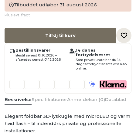
pris
pris
Tilbuddet udløber 31. august 2026
var:
er:
Plus evt. fragt
1.472,50 kr..
883,50 kr..
Tilføj til kurv
Bestillingsvarer
14 dages
fortrydelsesret
Bestil senest 01.10.2026 –
afsendes senest 01.12.2026
Som privatkunde har du 14
dages fortrydelsesret ved køb
online.
Beskrivelse
Specifikationer
Anmeldelser (0)
Datablad
Elegant foldbar 3D-lyskugle med microLED og varm
hvid flash – til indendørs private og professionelle
installationer.