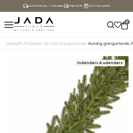
Hurtig levering: 1 - 5 hverdage
Fragt fra 50,-
Op til 2 års garanti
0
Jadalight
•
Produkter
•
Jul
•
Gran
•
Granguirlander
•
Kunstig granguirlande,
Indendørs & udendørs