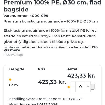
Premium 100% PE, Ø30 cm, flad
bagside
Varenummer: 4000-099
Premium kunstig granguirlande – 100% PE, Ø30 cm
Eksklusiv granguirlande i 100% formstøbt PE for et
særdeles naturtro udtryk. Den tætte konstruktion
giver et fyldigt look, ideelt til både privat og
professionel juleudsmykning. Fås i tre længder: 120
Vis mere
cm (555 tips), 180 cm (915 tips) og 270 cm (1500 tips).
Plus evt. fragt
Robust kvalitet til brug år efter år.
Længde
Pris
Antal
423,33
kr.
423,33
kr.
1.2 m
-
+
Bestillingsvare:
Bestil senest 01.10.2026 –
afsendes senest 01.12.2026