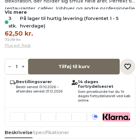
dekoration, der holder sig smuk hele året. Perfekt til
restauranter, caféer, lobbyer og andre professionelle
Vis mere
miljøer.
3
På lager til hurtig levering (forventet 1 - 5
stk.
hverdage)
Den
Den
62,50
kr.
oprindelige
aktuelle
72,18
kr.
Plus evt. fragt
pris
pris
var:
er:
Kunstig
72,18 kr..
62,50 kr..
Buket
Tilføj til kurv
Hvide
Tulipaner,
H:
Bestillingsvarer
14 dages
39
fortrydelsesret
Bestil senest 01.10.2026 –
cm
afsendes senest 01.12.2026
Som privatkunde har du 14
antal
dages fortrydelsesret ved køb
online.
Beskrivelse
Specifikationer