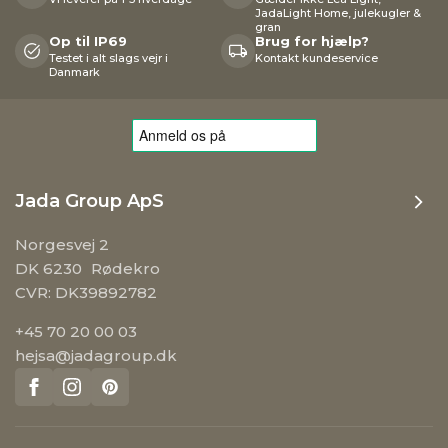
JadaLight Home, julekugler &
gran
Op til IP69
Brug for hjælp?
Testet i alt slags vejr i
Kontakt kundeservice
Danmark
Jada Group ApS
Norgesvej 2
DK 6230 Rødekro
CVR: DK39892782
+45 70 20 00 03
hejsa@jadagroup.dk