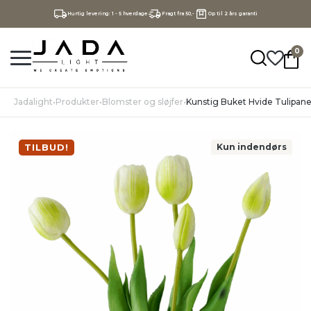
Hurtig levering: 1 - 5 hverdage
Fragt fra 50,-
Op til 2 års garanti
0
Jadalight
•
Produkter
•
Blomster og sløjfer
•
Kunstig Buket Hvide Tulipane
TILBUD!
Kun indendørs