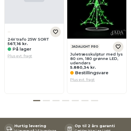
24V trafo 25W SORT
567,16
kr.
JADALIGHT PRO
På lager
Juletræsskulptur med lys
Plus evt. fragt
80 cm, 180 grønne LED,
udendørs
5.880,34
kr.
Bestillingsvare
Plus evt. fragt
Hurtig levering
Op til 2 års garanti
Vi leverer på 1-5 hverdage
Gælder ikke Lea Light,