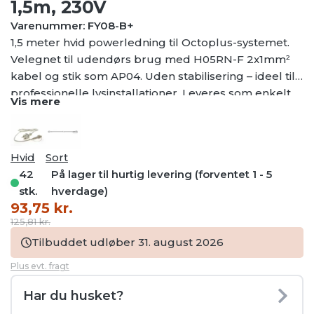
1,5m, 230V
Varenummer: FY08-B+
1,5 meter hvid powerledning til Octoplus-systemet.
Velegnet til udendørs brug med H05RN-F 2x1mm²
kabel og stik som AP04. Uden stabilisering – ideel til
professionelle lysinstallationer. Leveres som enkelt
Vis mere
enhed uden tilbehør.
Hvid
Sort
42
På lager til hurtig levering (forventet 1 - 5
stk.
hverdage)
Den
Den
93,75
kr.
oprindelige
aktuelle
125,81
kr.
pris
pris
Tilbuddet udløber 31. august 2026
var:
er:
Plus evt. fragt
125,81 kr..
93,75 kr..
Har du husket?