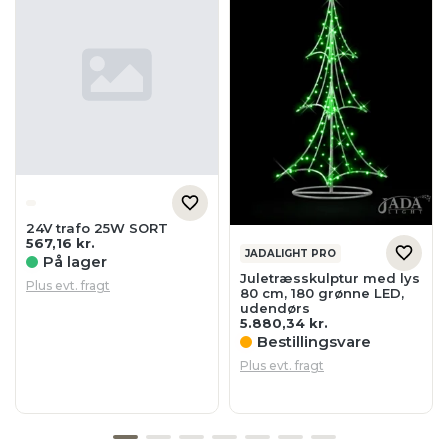
24V trafo 25W SORT
567,16
kr.
JADALIGHT PRO
På lager
Juletræsskulptur med lys
Plus evt. fragt
80 cm, 180 grønne LED,
udendørs
5.880,34
kr.
Bestillingsvare
Plus evt. fragt