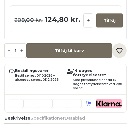
Den oprindelige pris var
Den aktuelle p
124,80
kr.
208,00
kr.
Tilføj
Hvid
Octoplus
Tilføj til kurv
powerledning
1,5m,
230V
antal
Bestillingsvarer
14 dages
fortrydelsesret
Bestil senest 01.10.2026 –
afsendes senest 01.12.2026
Som privatkunde har du 14
dages fortrydelsesret ved køb
online.
Beskrivelse
Specifikationer
Datablad