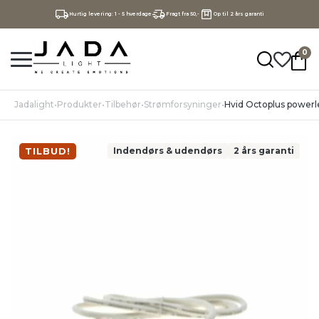
Hurtig levering: 1 - 5 hverdage
Fragt fra 50,-
Op til 2 års garanti
0
Jadalight
•
Produkter
•
Tilbehør
•
Strømforsyninger
•
Hvid Octoplus powerl
TILBUD!
Indendørs & udendørs
2 års garanti