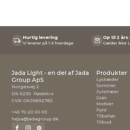
Hurtig levering
Op til 2 års
Vi leverer på 1-5 hverdage
Gælder ikke L
Jada Light - en del af Jada
Produkter
Group ApS
Lyskæder
Sommer
Norgesvej 2
Juletræer
DK 6230 Rødekro
Gran
CVR: DK39892782
Motiver
Pynt
+45 70 20 00 03
Tilbehør
hejsa@jadagroup.dk
Tilbud