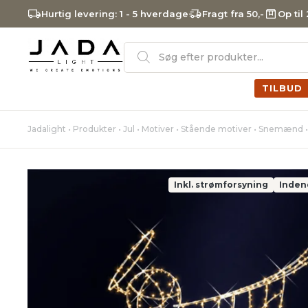
Hurtig levering: 1 - 5 hverdage
Fragt fra 50,-
Op til
Products
search
TILBUD
Jadalight
•
Produkter
•
Jul
•
Motiver
•
Stående motiver
•
Snemænd
•
Inkl. strømforsyning
Inden