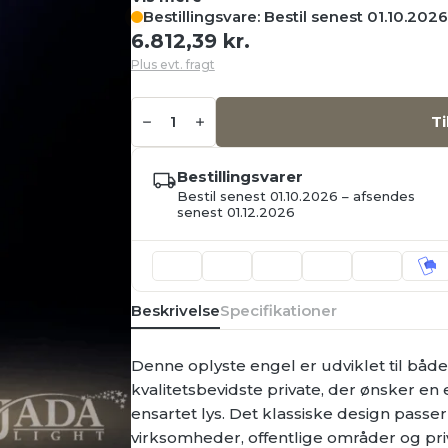
Bestillingsvare: Bestil senest 01.10.202
6.812,39
kr.
Plus evt. fragt
Engel
med
Ti
trompet
med
lys
Bestillingsvarer
90
cm,
Bestil senest 01.10.2026 – afsendes
180
senest 01.12.2026
varm
hvid
LED,
udendørs
antal
Beskrivelse
Specifikationer
Denne oplyste engel er udviklet til både 
kvalitetsbevidste private, der ønsker en 
ensartet lys. Det klassiske design passer
virksomheder, offentlige områder og pri