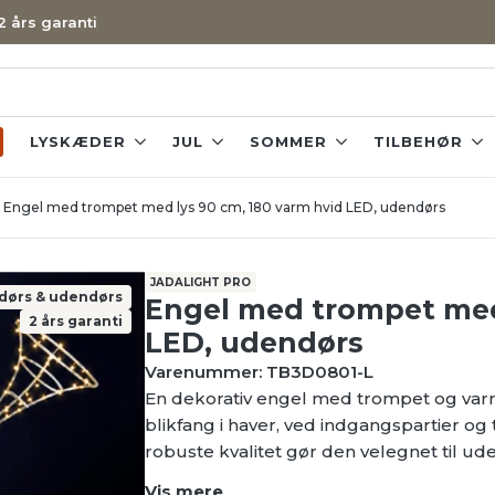
 2 års garanti
LYSKÆDER
JUL
SOMMER
TILBEHØR
Engel med trompet med lys 90 cm, 180 varm hvid LED, udendørs
JADALIGHT PRO
dørs & udendørs
Engel med trompet med 
2 års garanti
LED, udendørs
Varenummer: TB3D0801-L
En dekorativ engel med trompet og varm
blikfang i haver, ved indgangspartier og
robuste kvalitet gør den velegnet til u
Vis mere