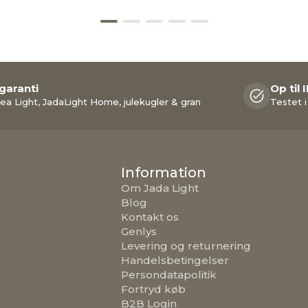
 garanti
Op til 
ea Light, JadaLight Home, julekugler & gran
Testet i
Information
Om Jada Light
Blog
Kontakt os
Genlys
Levering og returnering
Handelsbetingelser
Persondatapolitik
Fortryd køb
B2B Login