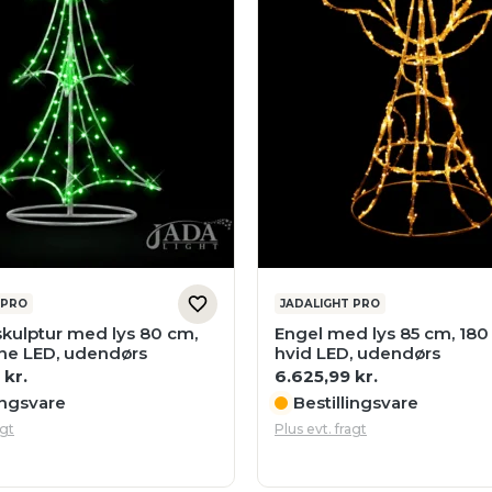
 PRO
JADALIGHT PRO
skulptur med lys 80 cm,
Engel med lys 85 cm, 180
ne LED, udendørs
hvid LED, udendørs
4
kr.
6.625,99
kr.
ingsvare
Bestillingsvare
agt
Plus evt. fragt