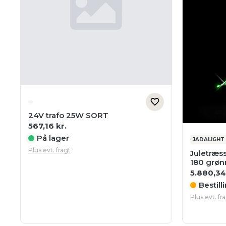
24V trafo 25W SORT
567,16
kr.
På lager
JADALIGHT
Plus evt. fragt
Juletræs
180 grøn
5.880,3
Bestill
Plus evt. fr