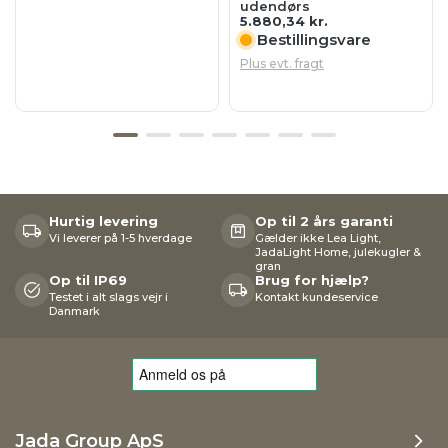
udendørs
5.880,34
kr.
Bestillingsvare
Plus evt. fragt
Hurtig levering
Op til 2 års garanti
Vi leverer på 1-5 hverdage
Gælder ikke Lea Light,
JadaLight Home, julekugler &
gran
Op til IP69
Brug for hjælp?
Testet i alt slags vejr i
Kontakt kundeservice
Danmark
Jada Group ApS