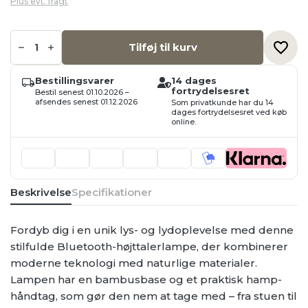
Plus evt. fragt
537,50 kr..
322,50 kr..
Bluetooth-
højttalerlampe
Tilføj til kurv
med
RGB
LED,
Bestillingsvarer
14 dages
Genopladelig
fortrydelsesret
Bestil senest 01.10.2026 –
med
afsendes senest 01.12.2026
Som privatkunde har du 14
USB
dages fortrydelsesret ved køb
kabel,
online.
inde/ude
antal
Beskrivelse
Specifikationer
Fordyb dig i en unik lys- og lydoplevelse med denne
stilfulde Bluetooth-højttalerlampe, der kombinerer
moderne teknologi med naturlige materialer.
Lampen har en bambusbase og et praktisk hamp-
håndtag, som gør den nem at tage med – fra stuen til