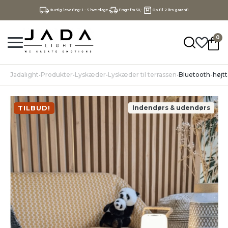
Hurtig levering: 1 - 5 hverdage
Fragt fra 50,-
Op til 2 års garanti
0
Jadalight
•
Produkter
•
Lyskæder
•
Lyskæder til terrassen
•
Bluetooth-højt
TILBUD!
Indendørs & udendørs