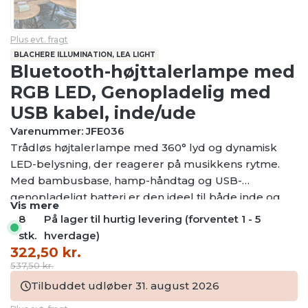
Plus evt. fragt
BLACHERE ILLUMINATION, LEA LIGHT
Bluetooth-højttalerlampe med
RGB LED, Genopladelig med
USB kabel, inde/ude
Varenummer: JFE036
Trådløs højtalerlampe med 360° lyd og dynamisk
LED-belysning, der reagerer på musikkens rytme.
Med bambusbase, hamp-håndtag og USB-
genopladeligt batteri er den ideel til både inde og
Vis mere
ude – og kan styres direkte fra din smartphone.
8
På lager til hurtig levering (forventet 1 - 5
Til indendørs og udendørs brug.
stk.
hverdage)
Den
Den
322,50
kr.
oprindelige
aktuelle
537,50
kr.
pris
pris
Tilbuddet udløber 31. august 2026
var:
er: