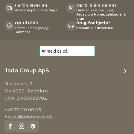
Hurtig levering
Op til 2 års garanti
Vi leverer på 1-5 hverdage
Gælder ikke Lea Light,
JadaLight Home, julekugler &
gran
Op til IP69
Brug for hjælp?
Testet i alt slags vejr i
Kontakt kundeservice
Danmark
Jada Group ApS
Norgesvej 2
DK 6230 Rødekro
CVR: DK39892782
+45 70 20 00 03
hejsa@jadagroup.dk