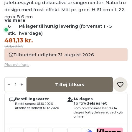
juletræspynt og dekorative arrangementer. Naturtro
design med frost-effekt. Mål pr. gren: H 61 cm x L 22
cm x B 6 cm.
Vis mere
6
På lager til hurtig levering (forventet 1 - 5
stk.
hverdage)
Den
Den
481,13
kr.
oprindelige
aktuelle
601,40
kr.
pris
pris
Tilbuddet udløber 31. august 2026
var:
er:
Plus evt. fragt
601,40 kr..
481,13 kr..
12
x
Tilføj til kurv
Frossen
gren
med
Bestillingsvarer
14 dages
røde
fortrydelsesret
Bestil senest 01.10.2026 –
bær,
afsendes senest 01.12.2026
Som privatkunde har du 14
H:
dages fortrydelsesret ved køb
61
online.
cm
x
L: