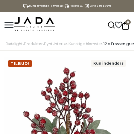
Hurtig levering: 1 - 5 hverdage
Fragt fra 50,-
Op til 2 års garanti
0
Jadalight
•
Produkter
•
Pynt
•
Interiør
•
Kunstige blomster
•
12 x Frossen gre
TILBUD!
Kun indendørs