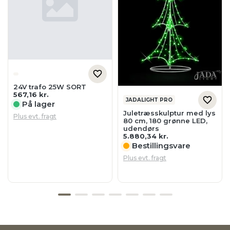
24V trafo 25W SORT
567,16
kr.
JADALIGHT PRO
På lager
Juletræsskulptur med lys
Plus evt. fragt
80 cm, 180 grønne LED,
udendørs
5.880,34
kr.
Bestillingsvare
Plus evt. fragt