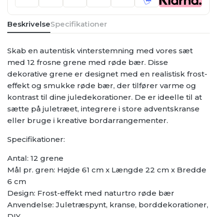
22
cm
x
B:
Beskrivelse
Specifikationer
6
cm
antal
Skab en autentisk vinterstemning med vores sæt
med 12 frosne grene med røde bær. Disse
dekorative grene er designet med en realistisk frost-
effekt og smukke røde bær, der tilfører varme og
kontrast til dine juledekorationer. De er ideelle til at
sætte på juletræet, integrere i store adventskranse
eller bruge i kreative bordarrangementer.
Specifikationer:
Antal: 12 grene
Mål pr. gren: Højde 61 cm x Længde 22 cm x Bredde
6 cm
Design: Frost-effekt med naturtro røde bær
Anvendelse: Juletræspynt, kranse, borddekorationer,
DIY