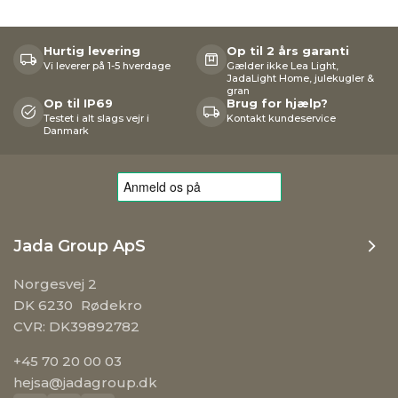
Hurtig levering
Op til 2 års garanti
Vi leverer på 1-5 hverdage
Gælder ikke Lea Light,
JadaLight Home, julekugler &
gran
Op til IP69
Brug for hjælp?
Testet i alt slags vejr i
Kontakt kundeservice
Danmark
Jada Group ApS
Norgesvej 2
DK 6230 Rødekro
CVR: DK39892782
+45 70 20 00 03
hejsa@jadagroup.dk