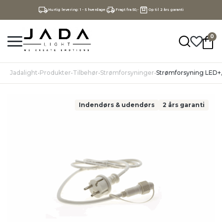
Hurtig levering: 1 - 5 hverdage
Fragt fra 50,-
Op til 2 års garanti
0
Jadalight
•
Produkter
•
Tilbehør
•
Strømforsyninger
•
Strømforsyning LED+, 
Indendørs & udendørs
2 års garanti