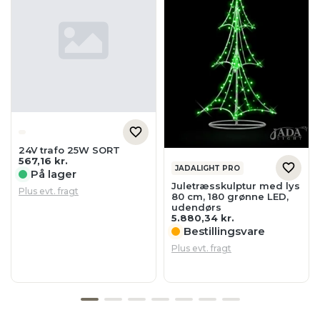
24V trafo 25W SORT
567,16
kr.
JADALIGHT PRO
På lager
Juletræsskulptur med lys
Plus evt. fragt
80 cm, 180 grønne LED,
udendørs
5.880,34
kr.
Bestillingsvare
Plus evt. fragt