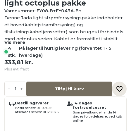
light octoplus pakke
Varenummer: FY08-B+FY043A-B+
Denne Jada light strømforsyningspakke indeholder
et hovedkable(strømforsyning) og
tilslutningskabel(ensretter) som bruges i forbindelse
med octoplus serien. Kablet er fremstillet i stabilt
Vis mere
materiale med en høj IP-klassifikation som sikrer
4
På lager til hurtig levering (forventet 1 - 5
lang holdbarhed i mange år.
stk.
hverdage)
333,81
kr.
Plus evt. fragt
Strømforsyning
LED+,
Tilføj til kurv
Jada
light
octoplus
Bestillingsvarer
14 dages
pakke
fortrydelsesret
Bestil senest 01.10.2026 –
antal
afsendes senest 01.12.2026
Som privatkunde har du 14
dages fortrydelsesret ved køb
online.