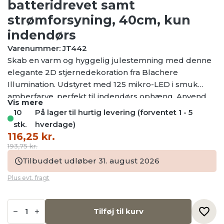
batteridrevet samt
strømforsyning, 40cm, kun
indendørs
Varenummer: JT442
Skab en varm og hyggelig julestemning med denne
elegante 2D stjernedekoration fra Blachere
Illumination. Udstyret med 125 mikro-LED i smuk
amberfarve, perfekt til indendørs ophæng. Anvend
Vis mere
batterier eller almindelig strømforsyning for nem
10
På lager til hurtig levering (forventet 1 - 5
placering. (Batterier medfølger ikke)
stk.
hverdage)
Den
Den
116,25
kr.
oprindelige
aktuelle
193,75
kr.
pris
pris
Tilbuddet udløber 31. august 2026
var:
er:
Plus evt. fragt
193,75 kr..
116,25 kr..
2D
Micro
Tilføj til kurv
LED