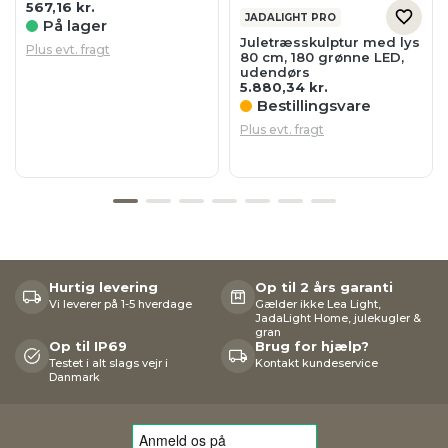
567,16
kr.
JADALIGHT PRO
På lager
Juletræsskulptur med lys
Plus evt. fragt
80 cm, 180 grønne LED,
udendørs
5.880,34
kr.
Bestillingsvare
Plus evt. fragt
Hurtig levering
Op til 2 års garanti
Vi leverer på 1-5 hverdage
Gælder ikke Lea Light,
JadaLight Home, julekugler &
gran
Op til IP69
Brug for hjælp?
Testet i alt slags vejr i
Kontakt kundeservice
Danmark