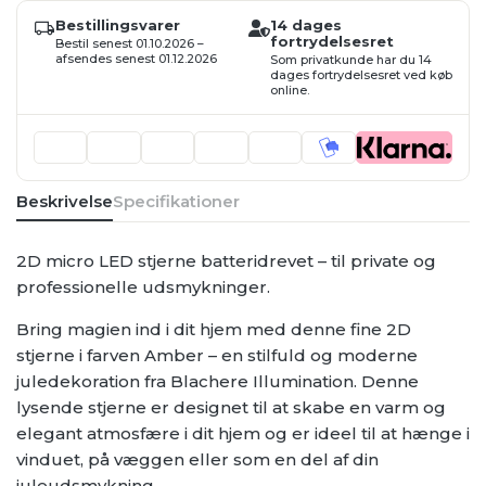
stjerne,
batteridrevet
Bestillingsvarer
14 dages
samt
fortrydelsesret
Bestil senest 01.10.2026 –
strømforsyning,
afsendes senest 01.12.2026
Som privatkunde har du 14
40cm,
dages fortrydelsesret ved køb
kun
online.
indendørs
antal
Beskrivelse
Specifikationer
2D micro LED stjerne batteridrevet – til private og
professionelle udsmykninger.
Bring magien ind i dit hjem med denne fine 2D
stjerne i farven Amber – en stilfuld og moderne
juledekoration fra Blachere Illumination. Denne
lysende stjerne er designet til at skabe en varm og
elegant atmosfære i dit hjem og er ideel til at hænge i
vinduet, på væggen eller som en del af din
juleudsmykning.