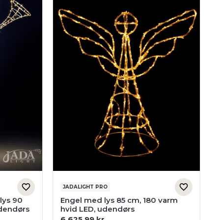
JADALIGHT PRO
lys 90
Engel med lys 85 cm, 180 varm
udendørs
hvid LED, udendørs
6.625,99
kr.