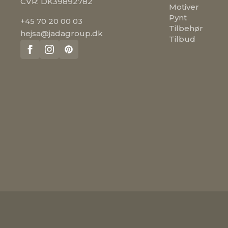
CVR: DK39892782
Motiver
Pynt
+45 70 20 00 03
Tilbehør
hejsa@jadagroup.dk
Tilbud