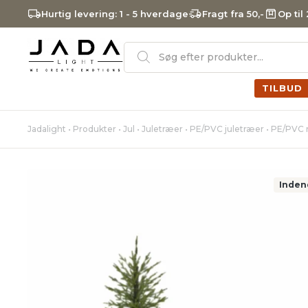
Hurtig levering: 1 - 5 hverdage
Fragt fra 50,-
Op til
Products
search
TILBUD
Jadalight
•
Produkter
•
Jul
•
Juletræer
•
PE/PVC juletræer
•
PE/PVC m
Inden