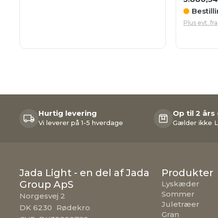
Bestill
Plus evt. fr
Hurtig levering
Op til 2 års
Vi leverer på 1-5 hverdage
Gælder ikke L
Jada Light - en del af Jada
Produkter
Group ApS
Lyskæder
Sommer
Norgesvej 2
Juletræer
DK 6230 Rødekro
Gran