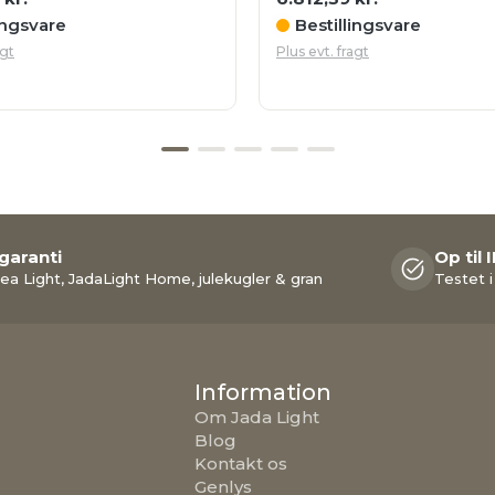
ingsvare
Bestillingsvare
agt
Plus evt. fragt
 garanti
Op til 
ea Light, JadaLight Home, julekugler & gran
Testet i
Information
Om Jada Light
Blog
Kontakt os
Genlys