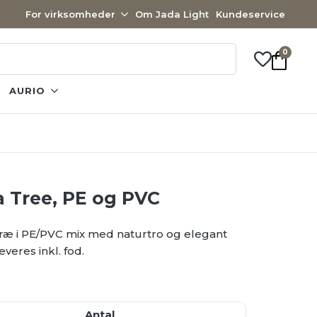
For virksomheder
Om Jada Light
Kundeservice
0
AURIO
a Tree, PE og PVC
etræ i PE/PVC mix med naturtro og elegant
everes inkl. fod.
Antal