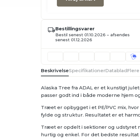
Bestillingsvarer
Bestil senest 01.10.2026 – afsendes
senest 01.12.2026
Beskrivelse
Specifikationer
Datablad
Flere
Alaska Tree fra ADAL er et kunstigt jule
passer godt ind i både moderne hjem og 
Træet er opbygget i et PE/PVC mix, hvor 
fylde og struktur. Resultatet er et har
Træet er opdelt i sektioner og udstyre
hurtig og enkel. For det bedste resulta