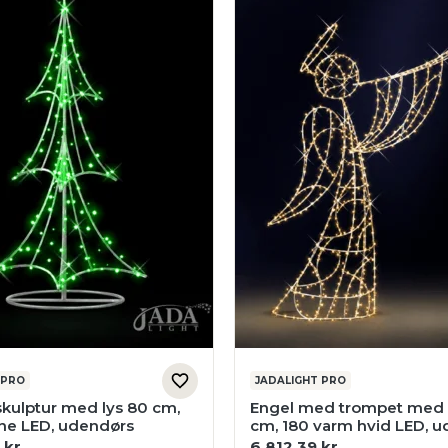
 PRO
JADALIGHT PRO
skulptur med lys 80 cm,
Engel med trompet med 
ne LED, udendørs
cm, 180 varm hvid LED, 
4
kr.
6.812,39
kr.