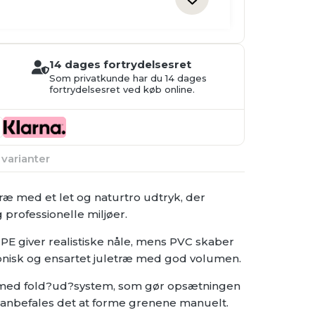
14 dages fortrydelsesret
Som privatkunde har du 14 dages
fortrydelsesret ved køb online.
 varianter
træ med et let og naturtro udtryk, der
professionelle miljøer.
PE giver realistiske nåle, mens PVC skaber
monisk og ensartet juletræ med god volumen.
t med fold?ud?system, som gør opsætningen
t anbefales det at forme grenene manuelt.