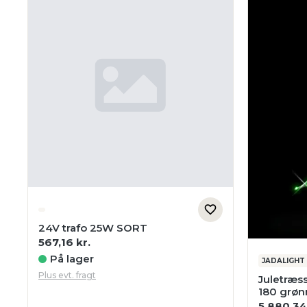
24V trafo 25W SORT
567,16
kr.
På lager
JADALIGHT
Plus evt. fragt
Juletræs
180 grøn
5.880,3