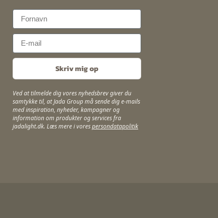
First Name
Email
Skriv mig op
Ved at tilmelde dig vores nyhedsbrev giver du
samtykke til, at Jada Group må sende dig e-mails
med inspiration, nyheder, kampagner og
information om produkter og services fra
jadalight.dk. Læs mere i vores
persondatapolitik