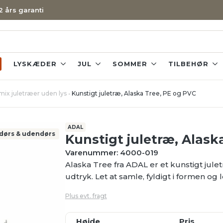
 2 års garanti
LYSKÆDER
JUL
SOMMER
TILBEHØR
ix juletræer uden lys
•
Kunstigt juletræ, Alaska Tree, PE og PVC
ADAL
dørs & udendørs
Kunstigt juletræ, Alask
Varenummer: 4000-019
Alaska Tree fra ADAL er et kunstigt jul
udtryk. Let at samle, fyldigt i formen og l
Plus evt. fragt
Højde
Pris