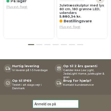
På lager
Juletræsskulptur med lys
Plus evt. fragt
80 cm, 180 grønne LED,
udendørs
5.880,34
kr.
Bestillingsvare
Plus evt. fragt
Hurtig levering
Op til 2 års garanti
Vi leverer på 1-5 hverdage
Gælder ikke Lea Light,
JadaLight Home, julekugler &
gran
Op til IP69
Brug for hjælp?
Testet i alt slags vejr i
Kontakt kundeservice
Danmark