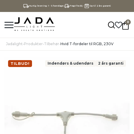
Hurtig levering: 1 - 5 hverdage
Fragt fra 50,-
Op til 2 års garanti
0
Jadalight
•
Produkter
•
Tilbehør
•
Hvid T-fordeler til RGB, 230V
TILBUD!
Indendørs & udendørs
2 års garanti