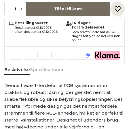
Hvid
T-
Tilføj til kurv
fordeler
til
RGB,
Bestillingsvarer
14 dages
230V
fortrydelsesret
Bestil senest 01.10.2026 –
antal
afsendes senest 01.12.2026
Som privatkunde har du 14
dages fortrydelsesret ved køb
online.
Beskrivelse
Specifikationer
Denne hvide T-fordeler til RGB systemer er en
praktisk og robust løsning, der gør det nemt at
skabe fleksible og sikre belysningsopsætninger. Det
smarte T-formede design gør det nemt at fordele
strømmen til flere RGB-enheder, hvilket er perfekt til
større lysinstallationer. Designet til udendørs brug
med høj ydeevne under alle vejrforhold – en