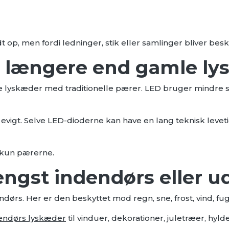
t op, men fordi ledninger, stik eller samlinger bliver bes
 længere end gamle ly
yskæder med traditionelle pærer. LED bruger mindre str
evigt. Selve LED-dioderne kan have en lang teknisk leveti
e kun pærerne.
ngst indendørs eller 
s. Her er den beskyttet mod regn, sne, frost, vind, fugt
endørs lyskæder
til vinduer, dekorationer, juletræer, hyl