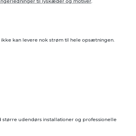
ngerledninger til lyskæder og motiver
.
 ikke kan levere nok strøm til hele opsætningen.
 større udendørs installationer og professionelle