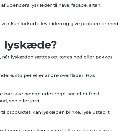
 af
udendørs lyskæder
til have, facade, altan,
 vejr kan forkorte levetiden og give problemer med
n lyskæde?
r, når lyskæden sættes op, tages ned eller pakkes
dere, stolper eller andre overflader. Hvis
 bør ikke hænge ude i regn, sne eller frost.
d, sne eller jord.
il produktet, kan lyskæden blinke, lyse ustabilt
se, lægge tunge ting ovenpå eller pakke den væk,