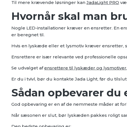
Til mere krævende løsninger kan
JadaLight PRO
vær
Hvornår skal man br
Nogle LED-installationer kræver en ensretter. En e
er beregnet til.
Hvis en lyskæde eller et lysmotiv kræver ensretter, sk
Ensrettere er især relevante ved professionelle ops
Se udvalget af
ensrettere til lyskæder og lysmotiver
Er du i tvivl, bør du kontakte Jada Light, før du tilslu
Sådan opbevarer du 
God opbevaring er en af de nemmeste måder at for
Når sæsonen er slut, bør lyskæden pakkes roligt sa
Den bedste opbevaring er: