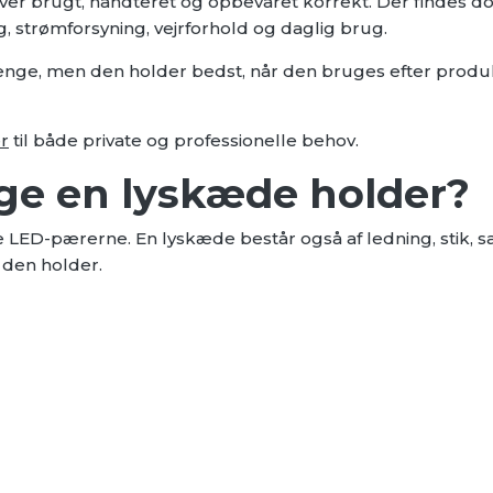
ver brugt, håndteret og opbevaret korrekt. Der findes do
ng, strømforsyning, vejrforhold og daglig brug.
ænge, men den holder bedst, når den bruges efter produk
r
til både private og professionelle behov.
ge en lyskæde holder?
 LED-pærerne. En lyskæde består også af ledning, stik, s
e den holder.