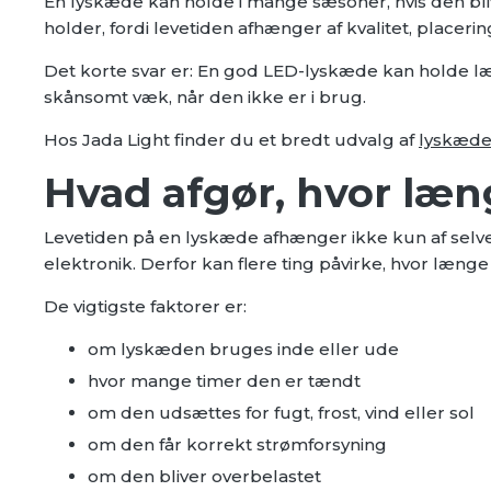
En lyskæde kan holde i mange sæsoner, hvis den bli
holder, fordi levetiden afhænger af kvalitet, placeri
Det korte svar er: En god LED-lyskæde kan holde l
skånsomt væk, når den ikke er i brug.
Hos Jada Light finder du et bredt udvalg af
lyskæde
Hvad afgør, hvor læn
Levetiden på en lyskæde afhænger ikke kun af selve
elektronik. Derfor kan flere ting påvirke, hvor læng
De vigtigste faktorer er:
om lyskæden bruges inde eller ude
hvor mange timer den er tændt
om den udsættes for fugt, frost, vind eller sol
om den får korrekt strømforsyning
om den bliver overbelastet