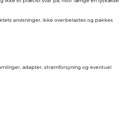
g ikke ét præcist svar på, hvor længe en lyskæde
tets anvisninger, ikke overbelastes og pakkes
amlinger, adapter, strømforsyning og eventuel