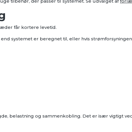
uge tilbehør, der passer til systemet. Se udvalget af
forlæ
g
kæder får kortere levetid.
end systemet er beregnet til, eller hvis strømforsyningen
de, belastning og sammenkobling. Det er især vigtigt ved