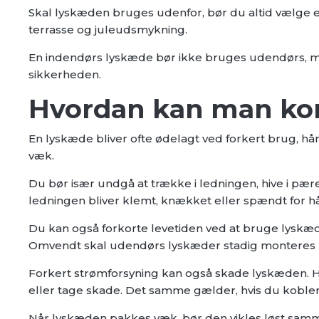
Skal lyskæden bruges udenfor, bør du altid vælge e
terrasse og juleudsmykning.
En indendørs lyskæde bør ikke bruges udendørs, me
sikkerheden.
Hvordan kan man kom
En lyskæde bliver ofte ødelagt ved forkert brug, h
væk.
Du bør især undgå at trække i ledningen, hive i pær
ledningen bliver klemt, knækket eller spændt for hå
Du kan også forkorte levetiden ved at bruge lyskæde
Omvendt skal udendørs lyskæder stadig monteres med
Forkert strømforsyning kan også skade lyskæden. Hvi
eller tage skade. Det samme gælder, hvis du kobler
Når lyskæden pakkes væk, bør den vikles løst samm