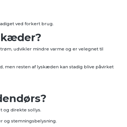
kadiget ved forkert brug.
skæder?
øm, udvikler mindre varme og er velegnet til
d, men resten af lyskæden kan stadig blive påvirket
udendørs?
 og direkte sollys.
der og stemningsbelysning.