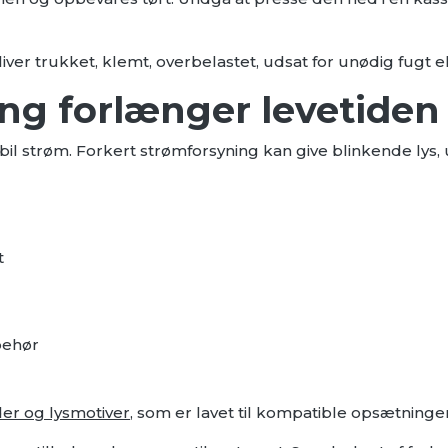
iver trukket, klemt, overbelastet, udsat for unødig fugt 
ng forlænger levetiden
l strøm. Forkert strømforsyning kan give blinkende lys, us
t
behør
der og lysmotiver
, som er lavet til kompatible opsætninger