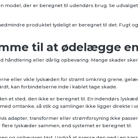
n model, der er beregnet til udendørs brug. Se udvalget
dmindre produktet tydeligt er beregnet til det. Fugt og
me til at ødelægge e
ård håndtering eller dårlig opbevaring. Mange skader ske
erne eller vikle lyskæden for stramt omkring grene, gelæn
rdt, kan forbindelserne inde i kablet tage skade.
n et sted, den ikke er beregnet til. En indendørs lyskæde
 omtanke, så stik og samlinger ikke ligger direkte i van
s adapter, transformer eller strømforsyning ikke passer t
 flere lyskæder sammen, end systemet er beregnet til.
en og opbevares tørt. Undgå at presse den ned i en kas