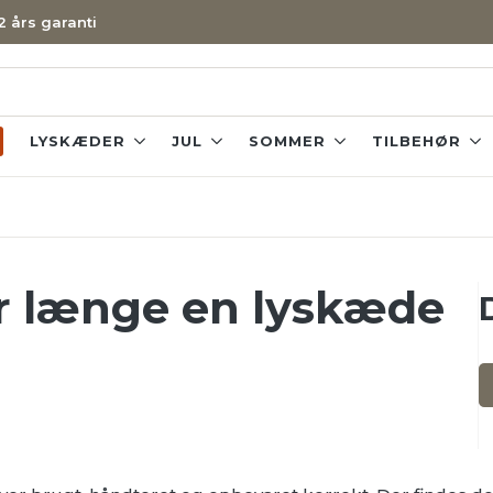
 2 års garanti
LYSKÆDER
JUL
SOMMER
TILBEHØR
or længe en lyskæde