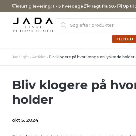
Hurtig levering: 1 - 5 hverdage
Fragt fra 50,-
Op til
Products
search
TILBUD
Jadalight
•
Artikler
•
Bliv klogere på hvor længe en lyskæde holder
Bliv klogere på hv
holder
okt 5, 2024