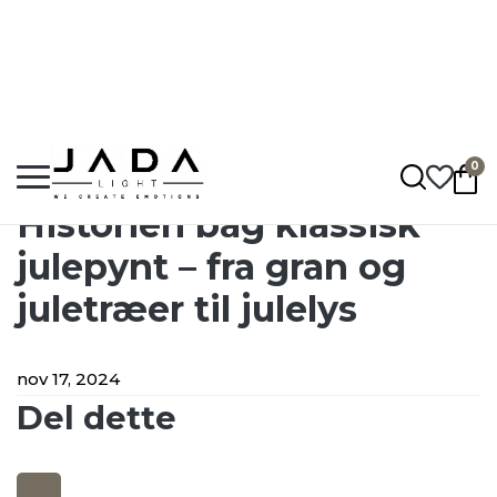
Hurtig levering: 1 - 5 hverdage
Fragt fra 50,-
Op til 2 års garanti
0
Jadalight
•
Artikler
•
Historien bag klassisk julepynt – fra gran og juletræer t
Historien bag klassisk
julepynt – fra gran og
juletræer til julelys
nov 17, 2024
Del dette