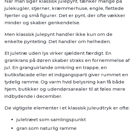
Når man siger klassisk julepynt, tænker mange på
julekugler, stjerner, kræmmerhuse, engle, flettede
hjerter og små figurer. Det er pynt, der ofte vækker
minder og skaber genkendelse.
Men klassisk julepynt handler ikke kun om de
enkelte pynteting. Det handler om helheden.
Et juletræ uden lys virker sjældent færdigt. En
grankrans på døren skaber straks en fornemmelse af
jul. En granguirlande omkring en trappe, en
butiksfacade eller et indgangsparti giver rummet en
tydelig ramme. Og varm hvid belysning kan få både
hjem, butikker og udendørsarealer til at føles mere
indbydende i december.
De vigtigste elementer i et klassisk juleudtryk er ofte:
juletræet som samlingspunkt
gran som naturlig ramme