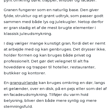
pynt omkring døre, trapper, vinduer og facader.
Granen fungerer som en naturlig base. Den giver
fylde, struktur og et grønt udtryk, som passer godt
sammen med både lys og julekugler. Netop derfor
er gran stadig et af de mest brugte elementer i
klassisk juleudsmykning.
I dag vælger mange kunstigt gran, fordi det er nemt
at arbejde med og kan genbruges. Det drysser ikke,
holder formen og kan bruges både privat og
professionelt. Det gør det velegnet til alt fra
hoveddøre og trapper til hoteller, restauranter,
butikker og kontorer.
En
granguirlande
kan bruges omkring en dør, langs
et gelænder, over en disk, på en pejs eller som del af
en facadeudsmykning. Tilføjer du varm hvid
belysning, bliver den både mere synlig og mere
stemningsfuld.