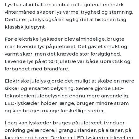
Lys har altid haft en central rolle i julen. I en mørk
vintermåned skaber lys varme, tryghed og stemning.
Derfor er julelys også en vigtig del af historien bag
klassisk julepynt.
Før elektriske lyskæder blev almindelige, brugte
man levende lys på juletræet. Det gav et smukt og
varmt skær, men det krævede stor forsigtighed.
Levende lys på et tørt juletræ var både upraktisk og
forbundet med brandfare.
Elektriske julelys gjorde det muligt at skabe en mere
sikker og ensartet belysning. Senere gjorde LED-
teknologien julebelysning endnu mere anvendelig.
LED-lyskæder holder længe, bruger mindre strøm
og kan bruges mange forskellige steder.
I dag kan lyskæder bruges på juletræet, i vinduer,
omkring gelændere, i granguirlander, på altaner, på
facader og i haver. Derfor er LED-lyskæder blevet en