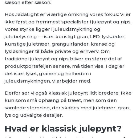
sæson efter sæson.
Hos JadaLight er vi ærlige omkring vores fokus: Vi er
ikke først og fremmest specialister i julepynt og nips.
Vores styrke ligger i juleudsmykning og
julebelysning — især kunstigt gran, LED-lyskæder,
kunstige juletræer, granguirlander, kranse og
lysløsninger til både private og erhverv. Om
traditionel julepynt og nips bliver en større del af
produktporteføljen senere, må tiden vise. I dag er
det især lyset, granen og helheden i
juleudsmykningen, vi arbejder med.
Derfor ser vi også klassisk julepynt lidt bredere: Ikke
kun som små ophæng på træet, men som den
samlede stemning, der skabes med juletræer, gran,
lys og udvalgte detaljer.
Hvad er klassisk julepynt?