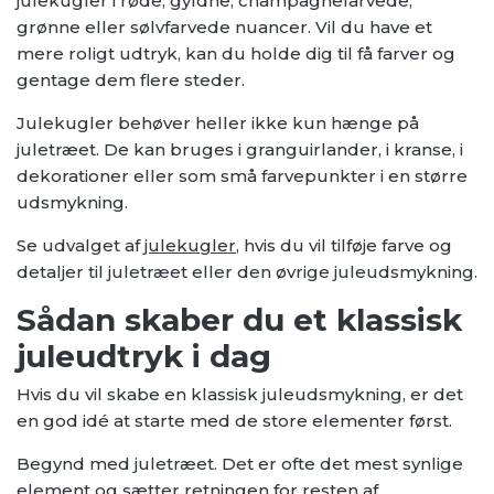
julekugler i røde, gyldne, champagnefarvede,
grønne eller sølvfarvede nuancer. Vil du have et
mere roligt udtryk, kan du holde dig til få farver og
gentage dem flere steder.
Julekugler behøver heller ikke kun hænge på
juletræet. De kan bruges i granguirlander, i kranse, i
dekorationer eller som små farvepunkter i en større
udsmykning.
Se udvalget af
julekugler
, hvis du vil tilføje farve og
detaljer til juletræet eller den øvrige juleudsmykning.
Sådan skaber du et klassisk
juleudtryk i dag
Hvis du vil skabe en klassisk juleudsmykning, er det
en god idé at starte med de store elementer først.
Begynd med juletræet. Det er ofte det mest synlige
element og sætter retningen for resten af