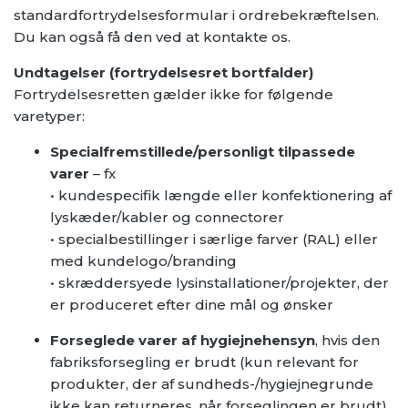
standardfortrydelsesformular i ordrebekræftelsen.
Du kan også få den ved at kontakte os.
Undtagelser (fortrydelsesret bortfalder)
Fortrydelsesretten gælder ikke for følgende
varetyper:
Specialfremstillede/personligt tilpassede
varer
– fx
• kundespecifik længde eller konfektionering af
lyskæder/kabler og connectorer
• specialbestillinger i særlige farver (RAL) eller
med kundelogo/branding
• skræddersyede lysinstallationer/projekter, der
er produceret efter dine mål og ønsker
Forseglede varer af hygiejnehensyn
, hvis den
fabriksforsegling er brudt (kun relevant for
produkter, der af sundheds-/hygiejnegrunde
ikke kan returneres, når forseglingen er brudt).