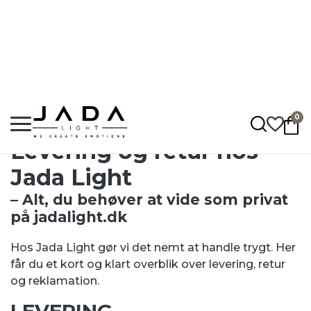
Hurtig levering: 1 - 5 hverdage
Fragt fra 50,-
Op til 2 års garanti
0
Jadalight
•
Levering og retur
Levering og retur hos
Jada Light
– Alt, du behøver at vide som privat
på jadalight.dk
Hos Jada Light gør vi det nemt at handle trygt. Her
får du et kort og klart overblik over levering, retur
og reklamation.