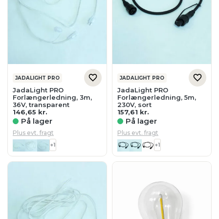
JADALIGHT PRO
JADALIGHT PRO
JadaLight PRO
JadaLight PRO
Forlængerledning, 3m,
Forlængerledning, 5m,
36V, transparent
230V, sort
146,65
kr.
157,61
kr.
På lager
På lager
Plus evt. fragt
Plus evt. fragt
+1
+1