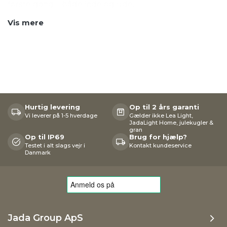
første gang – både inde og ude.
Vis mere
Hurtig levering
Op til 2 års garanti
Vi leverer på 1-5 hverdage
Gælder ikke Lea Light,
JadaLight Home, julekugler &
gran
Op til IP69
Brug for hjælp?
Testet i alt slags vejr i
Kontakt kundeservice
Danmark
Jada Group ApS