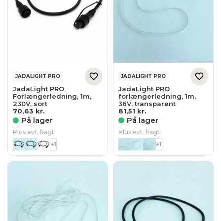
JADALIGHT PRO
JADALIGHT PRO
JadaLight PRO
JadaLight PRO
Forlængerledning, 1m,
forlængerledning, 1m,
230V, sort
36V, transparent
70,63
kr.
81,51
kr.
På lager
På lager
Plus evt. fragt
Plus evt. fragt
+1
+1