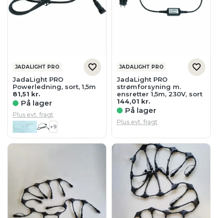
JADALIGHT PRO
JADALIGHT PRO
JadaLight PRO
JadaLight PRO
Powerledning, sort, 1,5m
strømforsyning m.
81,51
kr.
ensretter 1,5m, 230V, sort
144,01
kr.
På lager
På lager
Plus evt. fragt
Plus evt. fragt
+9