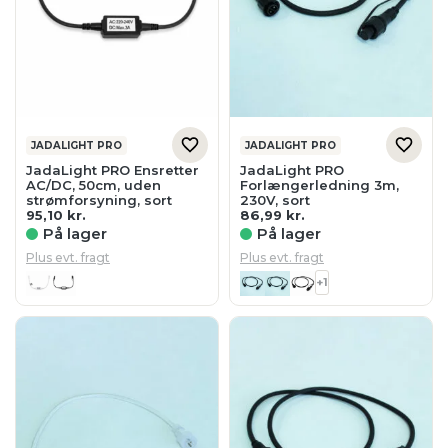
JADALIGHT PRO
JADALIGHT PRO
JadaLight PRO Ensretter
JadaLight PRO
AC/DC, 50cm, uden
Forlængerledning 3m,
strømforsyning, sort
230V, sort
95,10
kr.
86,99
kr.
På lager
På lager
Plus evt. fragt
Plus evt. fragt
+1