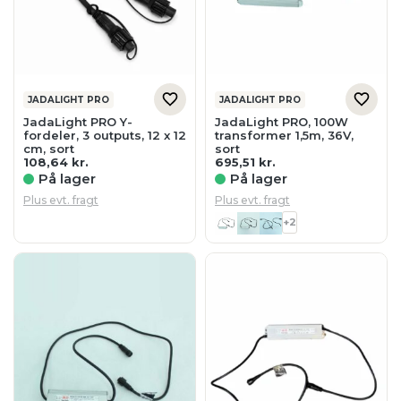
JADALIGHT PRO
JADALIGHT PRO
JadaLight PRO Y-
JadaLight PRO, 100W
fordeler, 3 outputs, 12 x 12
transformer 1,5m, 36V,
cm, sort
sort
108,64
kr.
695,51
kr.
På lager
På lager
Plus evt. fragt
Plus evt. fragt
+2