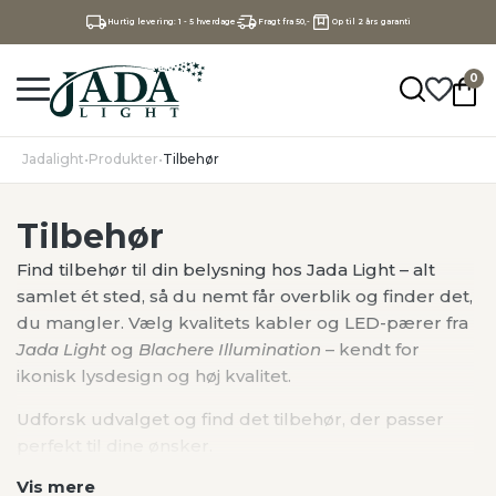
Hurtig levering: 1 - 5 hverdage
Fragt fra 50,-
Op til 2 års garanti
0
Jadalight
•
Produkter
•
Tilbehør
Tilbehør
Find tilbehør til din belysning hos Jada Light – alt
samlet ét sted, så du nemt får overblik og finder det,
du mangler. Vælg kvalitets kabler og LED-pærer fra
Jada Light
og
Blachere Illumination
– kendt for
ikonisk lysdesign og høj kvalitet.
Udforsk udvalget og find det tilbehør, der passer
perfekt til dine ønsker.
Vis mere