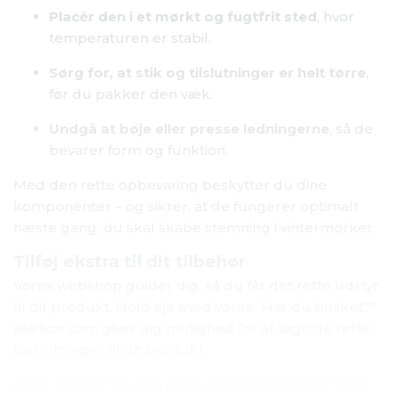
Placér den i et mørkt og fugtfrit sted
, hvor
temperaturen er stabil.
Sørg for, at stik og tilslutninger er helt tørre
,
før du pakker den væk.
Undgå at bøje eller presse ledningerne
, så de
bevarer form og funktion.
Med den rette opbevaring beskytter du dine
komponenter – og sikrer, at de fungerer optimalt
næste gang, du skal skabe stemning i vintermørket.
Tilføj ekstra til dit tilbehør
Vores webshop guider dig, så du får det rette udstyr
til dit produkt. Hold øje med vores “Har du husket?”
sektion som giver dig mulighed for at tage de rette
beslutninger til dit produkt.
Bestil tilbehøret i dag og få en opsætning, der virker