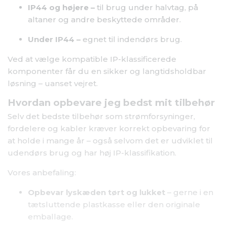
IP44 og højere –
til brug under halvtag, på
altaner og andre beskyttede områder.
Under IP44 –
egnet til indendørs brug.
Ved at vælge kompatible IP-klassificerede
komponenter får du en sikker og langtidsholdbar
løsning – uanset vejret.
Hvordan opbevare jeg bedst mit tilbehør
Selv det bedste tilbehør som strømforsyninger,
fordelere og kabler kræver korrekt opbevaring for
at holde i mange år – også selvom det er udviklet til
udendørs brug og har høj IP-klassifikation.
Vores anbefaling:
Opbevar lyskæden tørt og lukket
– gerne i en
tætsluttende plastkasse eller den originale
emballage.