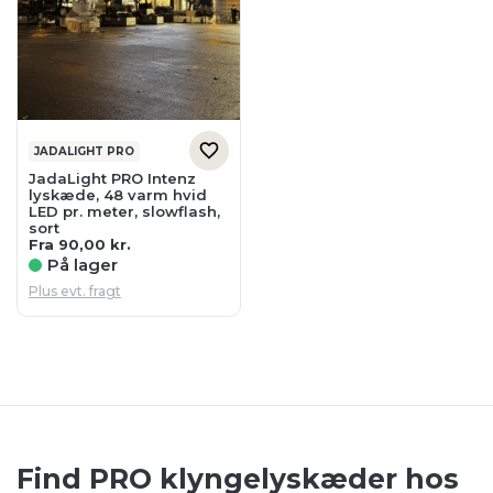
JADALIGHT PRO
JadaLight PRO Intenz
lyskæde, 48 varm hvid
LED pr. meter, slowflash,
sort
Fra
90,00
kr.
På lager
Plus evt. fragt
Find PRO klyngelyskæder hos