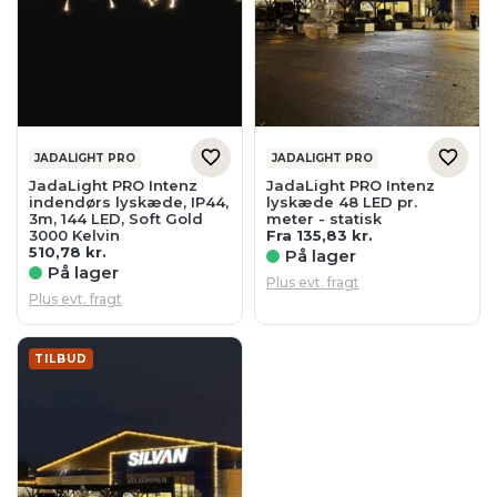
JADALIGHT PRO
JADALIGHT PRO
JadaLight PRO Intenz
JadaLight PRO Intenz
indendørs lyskæde, IP44,
lyskæde 48 LED pr.
3m, 144 LED, Soft Gold
meter - statisk
3000 Kelvin
Fra
135,83
kr.
510,78
kr.
På lager
På lager
Plus evt. fragt
Plus evt. fragt
TILBUD