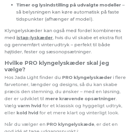
Timer og lysindstilling på udvalgte modeller
–
så belysningen kan køre automatisk på faste
tidspunkter (afhænger af model).
Klyngelyskæder kan også med fordel kombineres
med
istap-lyskæder
, hvis du vil skabe et ekstra flot
og gennemført vinterudtryk – perfekt til både
højtider, fester og sæsonopsætninger.
Hvilke PRO klyngelyskæder skal jeg
vælge?
Hos Jada Light finder du
PRO klyngelyskæder
i flere
farvetoner, længder og designs, så du kan skabe
præcis den stemning, du ønsker – med en løsning,
der er udviklet til
mere krævende opsætninger
.
Vælg
varm hvid
for et klassisk og hyggeligt udtryk,
eller
kold hvid
for et mere klart og vinterligt look.
Når du vælger en
PRO klyngelyskæde
, er det en
god idé at tage udgangspunkt i: