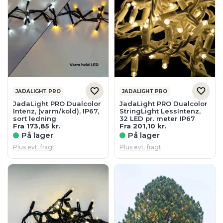
JADALIGHT PRO
JADALIGHT PRO
JadaLight PRO Dualcolor
JadaLight PRO Dualcolor
Intenz, (varm/kold), IP67,
StringLight LessIntenz,
sort ledning
32 LED pr. meter IP67
Fra
173,85
kr.
Fra
201,10
kr.
På lager
På lager
Plus evt. fragt
Plus evt. fragt