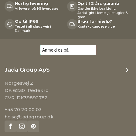
Hurtig levering
Op til 2 års garanti
Vi leverer på 1-5 hverdage
Gælder ikke Lea Light,
JadaLight Home, julekugler &
gran
Op til IP69
Brug for hjælp?
Testet i alt slags vejr i
Kontakt kundeservice
Danmark
Jada Group ApS
Norgesvej 2
DK 6230 Rødekro
CVR: DK39892782
+45 70 20 00 03
hejsa@jadagroup.dk