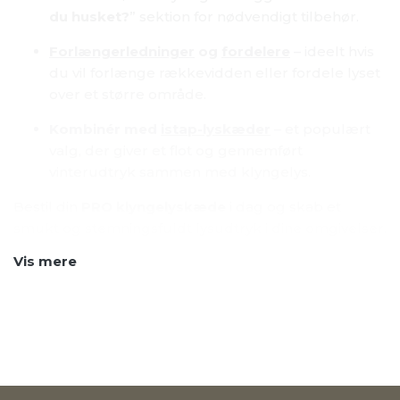
du husket?
” sektion for nødvendigt tilbehør.
Forlængerledninger
og
fordelere
– ideelt hvis
du vil forlænge rækkevidden eller fordele lyset
over et større område.
Kombinér med
istap-lyskæder
– et populært
valg, der giver et flot og gennemført
vinterudtryk sammen med klyngelys.
Bestil din
PRO klyngelyskæde
i dag og skab et
smukt og stemningsfuldt lysudtryk i dine omgivelser.
Vis mere