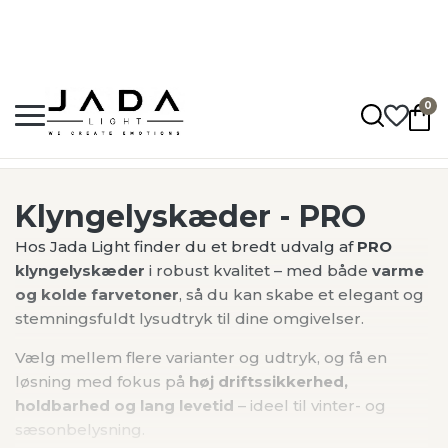
Hurtig levering: 1 - 5 hverdage
Fragt fra 50,-
Op til 2 års garanti
0
Jadalight
•
Produkter
•
Lyskæder
•
Klyngelyskæder
•
Klyngelyskæder - P
Klyngelyskæder - PRO
Hos Jada Light finder du et bredt udvalg af
PRO
klyngelyskæder
i robust kvalitet – med både
varme
og kolde farvetoner
, så du kan skabe et elegant og
stemningsfuldt lysudtryk til dine omgivelser.
Vælg mellem flere varianter og udtryk, og få en
løsning med fokus på
høj driftssikkerhed,
holdbarhed og lang levetid
– ideel til vinter- og
sæsonbelysning.