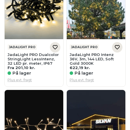
JADALIGHT PRO
JADALIGHT PRO
JadaLight PRO Dualcolor
JadaLight PRO Intenz
StringLight LessIntenz,
36V, 3m, 144 LED, Soft
32 LED pr. meter, IP67
Gold 3000K
Fra
201,10
kr.
622,19
kr.
På lager
På lager
Plus evt. fragt
Plus evt. fragt