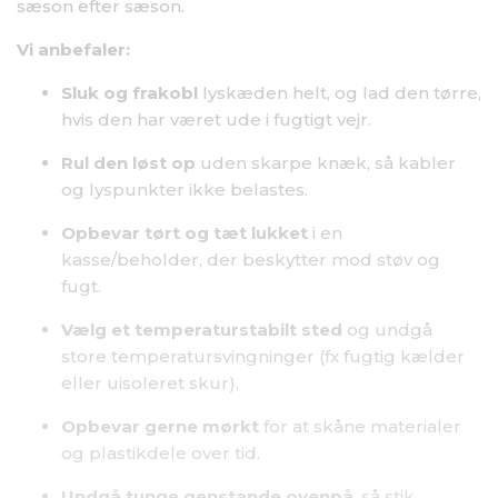
sæson efter sæson.
Vi anbefaler:
Sluk og frakobl
lyskæden helt, og lad den tørre,
hvis den har været ude i fugtigt vejr.
Rul den løst op
uden skarpe knæk, så kabler
og lyspunkter ikke belastes.
Opbevar tørt og tæt lukket
i en
kasse/beholder, der beskytter mod støv og
fugt.
Vælg et temperaturstabilt sted
og undgå
store temperatursvingninger (fx fugtig kælder
eller uisoleret skur).
Opbevar gerne mørkt
for at skåne materialer
og plastikdele over tid.
Undgå tunge genstande ovenpå
, så stik,