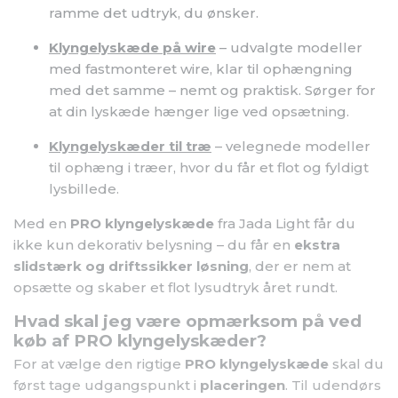
ramme det udtryk, du ønsker.
Klyngelyskæde på wire
– udvalgte modeller
med fastmonteret wire, klar til ophængning
med det samme – nemt og praktisk. Sørger for
at din lyskæde hænger lige ved opsætning.
Klyngelyskæder til træ
– velegnede modeller
til ophæng i træer, hvor du får et flot og fyldigt
lysbillede.
Med en
PRO klyngelyskæde
fra Jada Light får du
ikke kun dekorativ belysning – du får en
ekstra
slidstærk og driftssikker løsning
, der er nem at
opsætte og skaber et flot lysudtryk året rundt.
Hvad skal jeg være opmærksom på ved
køb af PRO klyngelyskæder?
For at vælge den rigtige
PRO klyngelyskæde
skal du
først tage udgangspunkt i
placeringen
. Til udendørs