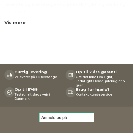
levende og stemningsfuld juleudsmykning omkring
hjemmet.
Vis mere
Hurtig levering
Op til 2 års garanti
Vi leverer på 1-5 hverdage
Gælder ikke Lea Light,
JadaLight Home, julekugler &
gran
Op til IP69
Brug for hjælp?
Testet i alt slags vejr i
Kontakt kundeservice
Danmark