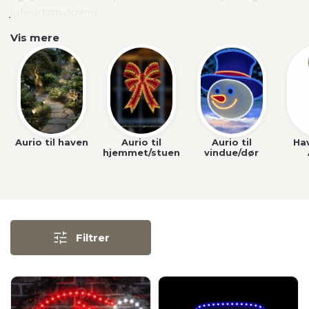
juleudsmykning.
Vis mere
Aurio til haven
Aurio til
Aurio til
Ha
hjemmet/stuen
vindue/dør
Filtrer