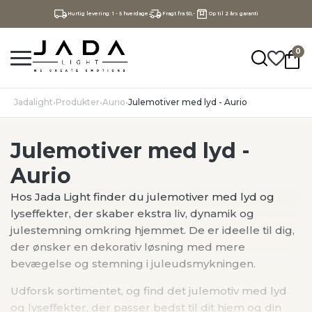
Hurtig levering: 1 - 5 hverdage
Fragt fra 50,-
Op til 2 års garanti
0
Jadalight
•
Produkter
•
Aurio
•
Julemotiver med lyd - Aurio
Julemotiver med lyd -
Aurio
Hos Jada Light finder du julemotiver med lyd og
lyseffekter, der skaber ekstra liv, dynamik og
julestemning omkring hjemmet. De er ideelle til dig,
der ønsker en dekorativ løsning med mere
bevægelse og stemning i juleudsmykningen.
Udforsk sortimentet, og find det julemotiv med lyd
og lyseffekter, der passer bedst til dit hjem og din