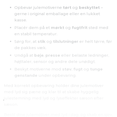
Opbevar julemotiverne
tørt
og
beskyttet
–
gerne i original emballage eller en lukket
kasse.
Placér dem på et
mørkt
og
fugtfrit
sted med
en stabil temperatur.
Sørg for, at
stik
og
tilslutninger
er helt tørre, før
de pakkes væk.
Undgå at
bøje
,
presse
eller belaste ledninger,
højttaler, sensor og andre dele unødigt.
Beskyt motiverne mod
støv
,
fugt
og
tunge
genstande
under opbevaring.
Med korrekt opbevaring holder dine julemotiver
med lyd sig pæne og klar til at skabe hyggelig
julestemning med lyd og lyseffekter sæson efter
sæson.
Bestil dine julemotiver med lyd i dag, og skab en sjov,