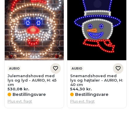
AURIO
AURIO
Julemandshoved med
Snemandshoved med
lys og lyd - AURIO, H: 45
lys og højtaler - AURIO, H:
cm
40 cm
530,08
kr.
544,30
kr.
Bestillingsvare
Bestillingsvare
Plus evt. fragt
Plus evt. fragt