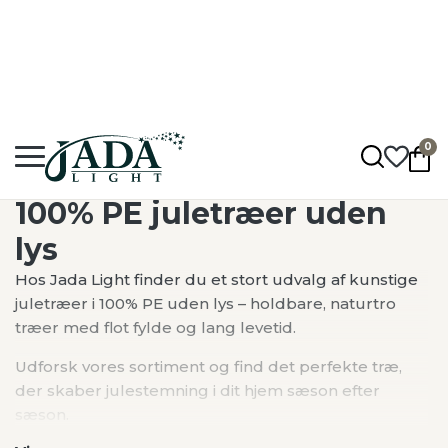
Hurtig levering: 1 - 5 hverdage
Fragt fra 50,-
Op til 2 års garanti
0
Jadalight
•
Produkter
•
Jul
•
Juletræer
•
100% PE juletræer
•
100% PE juletræ
100% PE juletræer uden
lys
Hos Jada Light finder du et stort udvalg af kunstige
juletræer i 100% PE uden lys – holdbare, naturtro
træer med flot fylde og lang levetid.
Udforsk vores sortiment og find det perfekte træ,
der skaber julestemning i dit hjem sæson efter
sæson.