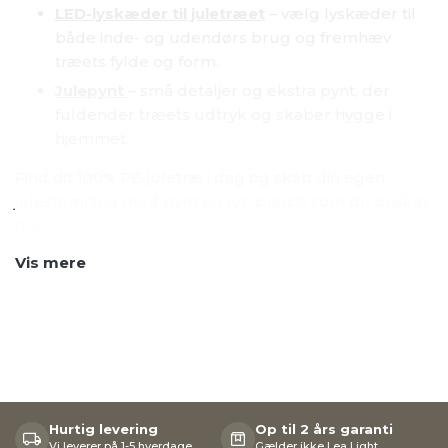
LED-lyskæder til juletræet
– vælg lyskæder til
både inde- og udendørs brug og fremhæv
træets fylde og form.
Julepynt
– små detaljer og ekstra pynt, der
fuldender træets udtryk og skaber hygge i
hjemmet.
Find dit 100% PE-juletræ i dag og skab din egen
julestemning med pynt og lys, præcis som du ønsker
det.
Vis mere
Hurtig levering
Op til 2 års garanti
Vi leverer på 1-5 hverdage
Gælder ikke Lea Light,