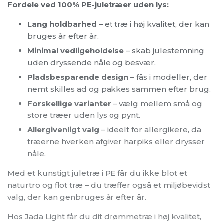
Fordele ved 100% PE-juletræer uden lys:
Lang holdbarhed
– et træ i høj kvalitet, der kan
bruges år efter år.
Minimal vedligeholdelse
– skab julestemning
uden dryssende nåle og besvær.
Pladsbesparende design
– fås i modeller, der
nemt skilles ad og pakkes sammen efter brug.
Forskellige varianter
– vælg mellem små og
store træer uden lys og pynt.
Allergivenligt valg
– ideelt for allergikere, da
træerne hverken afgiver harpiks eller drysser
nåle.
Med et kunstigt juletræ i PE får du ikke blot et
naturtro og flot træ – du træffer også et miljøbevidst
valg, der kan genbruges år efter år.
Hos Jada Light får du dit drømmetræ i høj kvalitet,