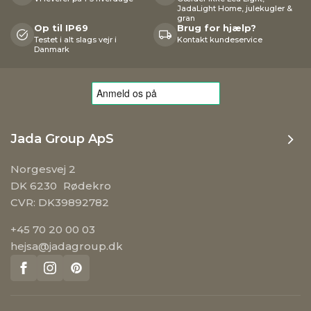
JadaLight Home, julekugler &
gran
Op til IP69
Brug for hjælp?
Testet i alt slags vejr i
Kontakt kundeservice
Danmark
Jada Group ApS
Norgesvej 2
DK 6230 Rødekro
CVR: DK39892782
+45 70 20 00 03
hejsa@jadagroup.dk