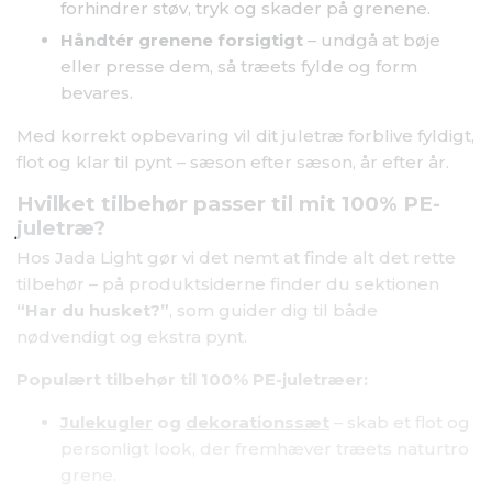
forhindrer støv, tryk og skader på grenene.
Håndtér grenene forsigtigt
– undgå at bøje
eller presse dem, så træets fylde og form
bevares.
Med korrekt opbevaring vil dit juletræ forblive fyldigt,
flot og klar til pynt – sæson efter sæson, år efter år.
Hvilket tilbehør passer til mit 100% PE-
juletræ?
Hos Jada Light gør vi det nemt at finde alt det rette
tilbehør – på produktsiderne finder du sektionen
“Har du husket?”
, som guider dig til både
nødvendigt og ekstra pynt.
Populært tilbehør til 100% PE-juletræer:
Julekugler
og
dekorationssæt
– skab et flot og
personligt look, der fremhæver træets naturtro
grene.