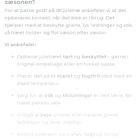
sæsonen?
For at passe godt på dit juletræ anbefaler vi, at det
opbevares korrekt, når det ikke er i brug. Det
hjælper med at beskytte grene, lys, ledninger og stik,
så træet holder sig flot sæson efter sæson.
Vi anbefaler:
Opbevar juletræet
tørt
og
beskyttet
– gerne i
original emballage eller en lukket kasse.
Placér det på et
mørkt
og
fugtfrit
sted med en
stabil temperatur.
Sørg for, at
stik
og
tilslutninger
er helt tørre, før
træet pakkes væk.
Undgå at
bøje
, presse eller belaste grene,
ledninger og dele unødigt.
Beskyt juletræet mod
støv
,
fugt
og tunge