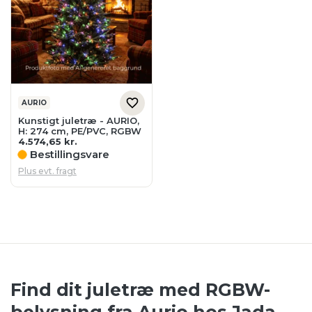
AURIO
Kunstigt juletræ - AURIO,
H: 274 cm, PE/PVC, RGBW
4.574,65
kr.
Bestillingsvare
Plus evt. fragt
Find dit juletræ med RGBW-
belysning fra Aurio hos Jada