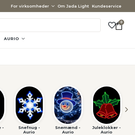
For virksomheder
Om Jada Light
Kundeservice
0
AURIO
 -
Snefnug -
Snemænd -
Juleklokker -
J
Aurio
Aurio
Aurio
k