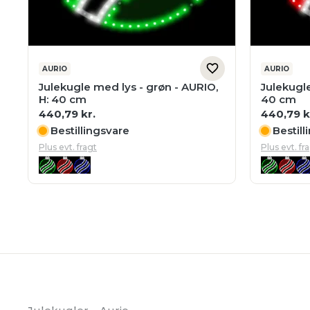
AURIO
AURIO
Julekugle med lys - grøn - AURIO,
Julekugle
H: 40 cm
40 cm
440,79
kr.
440,79
k
Bestillingsvare
Bestill
Plus evt. fragt
Plus evt. fr