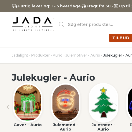
Hurtig levering: 1 - 5 hverdage
Fragt fra 50,-
Op til
Products
search
TILBUD
Jadalight
•
Produkter
•
Aurio
•
Julemotiver - Aurio
•
Julekugler - Aur
Julekugler - Aurio
Gaver - Aurio
Julemænd -
Juletræer -
P
Aurio
Aurio