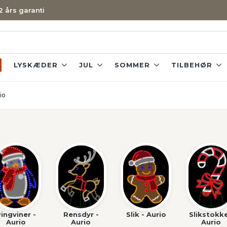
 2 års garanti
LYSKÆDER
JUL
SOMMER
TILBEHØR
io
ingviner -
Rensdyr -
Slik - Aurio
Slikstokke
Aurio
Aurio
Aurio