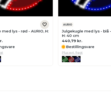
AURIO
 med lys - rød - AURIO, H:
Julgekugle med lys - blå 
H: 40 cm
r.
440,79
kr.
ingsvare
Bestillingsvare
agt
Plus evt. fragt