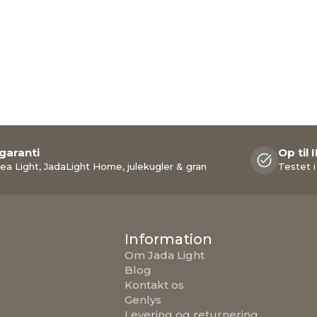
 garanti
Op til 
ea Light, JadaLight Home, julekugler & gran
Testet i
Information
Om Jada Light
Blog
Kontakt os
Genlys
Levering og returnering