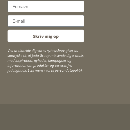
First Name
Email
Skriv mig op
Ved at tilmelde dig vores nyhedsbrev giver du
samtykke til, at Jada Group må sende dig e-mails
med inspiration, nyheder, kampagner og
information om produkter og services fra
jadalight.dk. Læs mere i vores
persondatapolitik