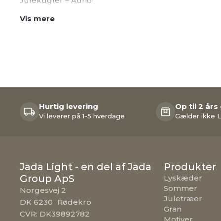
Julekugler – Aurio
Vis mere
Hurtig levering
Op til 2 års
Vi leverer på 1-5 hverdage
Gælder ikke L
Jada Light - en del af Jada
Produkter
Group ApS
Lyskæder
Sommer
Norgesvej 2
Juletræer
DK 6230 Rødekro
Gran
CVR: DK39892782
Motiver